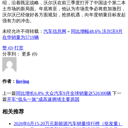
绍，沿着既定战略，沃尔沃在前三季度打开了中国这个第二本
土市场的新局面。年底将至，他认为市场竞争必将愈加激烈，
沃尔沃已经做好各方面规划，抢抓机遇，向年度销量目标发起
强有力的冲击。
未经允许不得转载：
汽车信息网
»
同比增幅48.6% 沃尔沃9月
在华销量为5719辆
赞 (
0
)
打赏
分享到：
更多
(
0
)
作者：
liuying
上一篇
同比增长6.8% 大众汽车9月全球销量达526300辆
下一
篇
开车“低头一族”成高速拥堵主要原因
相关推荐
2026年6月15-20万元新能源汽车销量排行榜（批发量）