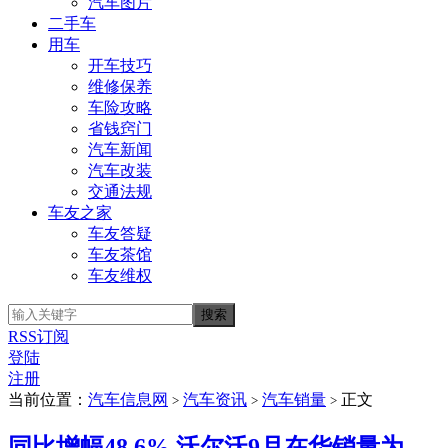
汽车图片
二手车
用车
开车技巧
维修保养
车险攻略
省钱窍门
汽车新闻
汽车改装
交通法规
车友之家
车友答疑
车友茶馆
车友维权
RSS订阅
登陆
注册
当前位置：
汽车信息网
汽车资讯
汽车销量
正文
>
>
>
同比增幅48.6% 沃尔沃9月在华销量为