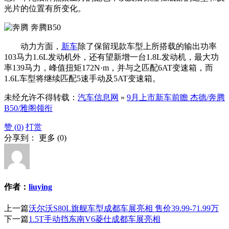
光片的位置有所变化。
动力方面，
新车
除了保留现款车型上所搭载的输出功率
103马力1.6L发动机外，还有望新增一台1.8L发动机，最大功
率139马力，峰值扭矩172N·m，并与之匹配6AT变速箱，而
1.6L车型将继续匹配5速手动及5AT变速箱。
未经允许不得转载：
汽车信息网
»
9月上市新车前瞻 杰德/奔腾
B50/雅阁领衔
赞 (
0
)
打赏
分享到：
更多
(
0
)
作者：
liuying
上一篇
沃尔沃S80L旗舰车型成都车展亮相 售价39.99-71.99万
下一篇
1.5T手动挡东南V6菱仕成都车展亮相