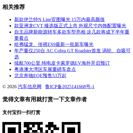
相关推荐
新款伊兰特N Line官图曝光 15万内最高颜值
款亚洲龙CVT 臻选版正式上市 外观尺寸内饰配置曝光
自主品牌新能源轿车多款车型亮相 这几款将成下半年重
要看点
哈弗猛龙、传祺ES9最新一批新车曝光
年产量仅250台 AC Cobra GT Roadster首发 涡轮、自吸可
选
续航700公里 纯电皮卡索罗德EV海外开启预订
粤港澳大湾区车展重磅车盘点
北京奔驰EQE预售53万起
© 2026
汽车信息网
鲁ICP备2025141668号-1
觉得文章有用就打赏一下文章作者
支付宝扫一扫打赏