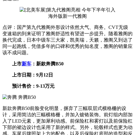
海外版新一代雅阁
点评：国产第九代雅阁外形设计依然大气、商务。CVT无级
变速箱的到来证明了雅阁舒适性有望进一步提升。随着雅阁的
换代完成，日本中级车三大家，凯美瑞，天籁，雅阁又到达了
同一起跑线，凭借多年的口碑和优秀的知名度，雅阁的销量应
该不成问题。
上市
新车
：新款奔腾B50
上市日期：9月12日
预计售价：9-13万元
新款奔腾B50前脸变化明显，摒弃了三幅双层式横格栅的设
计，采用简洁的三幅横格栅，并加入镀铬装饰。前灯组内部加
入了LED元素，更加犀利动感。前保险杠和雾灯以及前保险杠
下部的裙边设计也采用了新的样式。另外，轮毂样式也更为动
感。车尾后牌照架上方的配色，以及后保险杠底部的造型和反