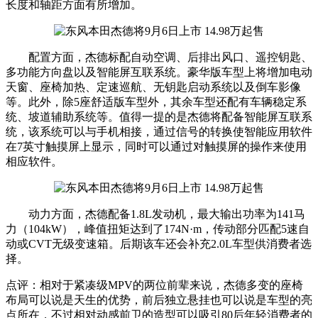
长度和轴距方面有所增加。
配置方面，杰德标配自动空调、后排出风口、遥控钥匙、
多功能方向盘以及智能屏互联系统。豪华版车型上将增加电动
天窗、座椅加热、定速巡航、无钥匙启动系统以及倒车影像
等。此外，除5座舒适版车型外，其余车型还配有车辆稳定系
统、坡道辅助系统等。值得一提的是杰德将配备智能屏互联系
统，该系统可以与手机相接，通过信号的转换使智能应用软件
在7英寸触摸屏上显示，同时可以通过对触摸屏的操作来使用
相应软件。
动力方面，杰德配备1.8L发动机，最大输出功率为141马
力（104kW），峰值扭矩达到了174N·m，传动部分匹配5速自
动或CVT无级变速箱。后期该车还会补充2.0L车型供消费者选
择。
点评：相对于紧凑级MPV的两位前辈来说，杰德多变的座椅
布局可以说是天生的优势，前后独立悬挂也可以说是车型的亮
点所在，不过相对动感前卫的造型可以吸引80后年轻消费者的