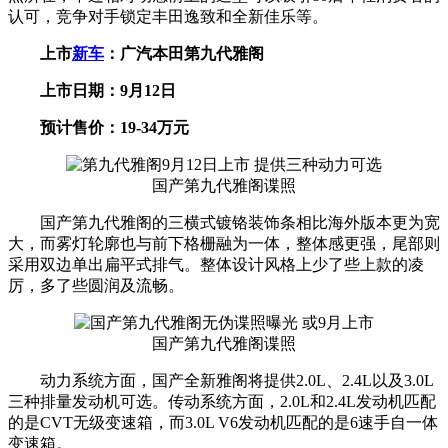
认可，竞争对手锁定丰田逸致和全新佳乐等。
上市
新车
：广汽本田第九代雅阁
上市日期：9月12日
预计售价：19-34万元
国产第九代雅阁谍照
国产第九代雅阁的三横式镀铬装饰条相比海外版本更为宽
大，而雾灯轮廓也与前下格栅融为一体，整体感更强，尾部则
采用双边单出扁平式排气。整体设计风格上少了些上款的凌
厉，多了些圆润及流畅。
国产第九代雅阁谍照
动力系统方面，国产全新雅阁将提供2.0L、2.4L以及3.0L
三种排量发动机可选。传动系统方面，2.0L和2.4L发动机匹配
的是CVT无级变速箱，而3.0L V6发动机匹配的是6速手自一体
变速箱。