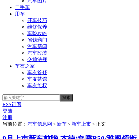
汽车图片
二手车
用车
开车技巧
维修保养
车险攻略
省钱窍门
汽车新闻
汽车改装
交通法规
车友之家
车友答疑
车友茶馆
车友维权
RSS订阅
登陆
注册
当前位置：
汽车信息网
新车
新车上市
正文
>
>
>
9月上市新车前瞻 杰德/奔腾B50/雅阁领衔