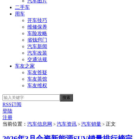
汽车图片
二手车
用车
开车技巧
维修保养
车险攻略
省钱窍门
汽车新闻
汽车改装
交通法规
车友之家
车友答疑
车友茶馆
车友维权
RSS订阅
登陆
注册
当前位置：
汽车信息网
汽车资讯
汽车销量
正文
>
>
>
2026年3月合资新能源SUV销量排行榜完