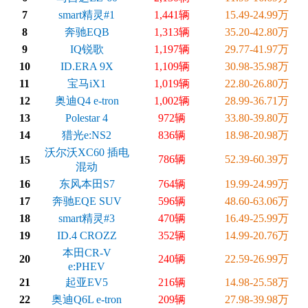
7
smart精灵#1
1,441辆
15.49-24.99万
8
奔驰EQB
1,313辆
35.20-42.80万
9
IQ锐歌
1,197辆
29.77-41.97万
10
ID.ERA 9X
1,109辆
30.98-35.98万
11
宝马iX1
1,019辆
22.80-26.80万
12
奥迪Q4 e-tron
1,002辆
28.99-36.71万
13
Polestar 4
972辆
33.80-39.80万
14
猎光e:NS2
836辆
18.98-20.98万
沃尔沃XC60 插电
786辆
52.39-60.39万
15
混动
16
东风本田S7
764辆
19.99-24.99万
17
奔驰EQE SUV
596辆
48.60-63.06万
18
smart精灵#3
470辆
16.49-25.99万
19
ID.4 CROZZ
352辆
14.99-20.76万
本田CR-V
20
240辆
22.59-26.99万
e:PHEV
21
起亚EV5
216辆
14.98-25.58万
22
奥迪Q6L e-tron
209辆
27.98-39.98万