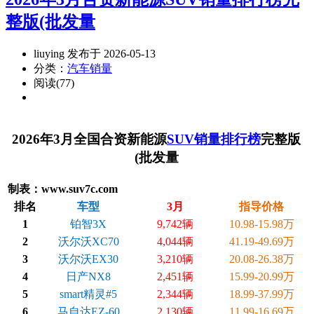
整版(批发量
liuying 发布于 2026-05-13
分类：
汽车销量
阅读(77)
2026年3月全国合资新能源
SUV销量排行榜
完整版
(批发量
制表：www.suv7c.com
排名
车型
3月
指导价格
1
铂智3X
9,742辆
10.98-15.98万
2
沃尔沃XC70
4,044辆
41.19-49.69万
3
沃尔沃EX30
3,210辆
20.08-26.38万
4
日产NX8
2,451辆
15.99-20.99万
5
smart精灵#5
2,344辆
18.99-37.99万
6
马自达EZ-60
2,130辆
11.99-16.69万