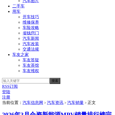
汽车图片
二手车
用车
开车技巧
维修保养
车险攻略
省钱窍门
汽车新闻
汽车改装
交通法规
车友之家
车友答疑
车友茶馆
车友维权
RSS订阅
登陆
注册
当前位置：
汽车信息网
汽车资讯
汽车销量
正文
>
>
>
2026年3月合资新能源MPV销量排行榜完