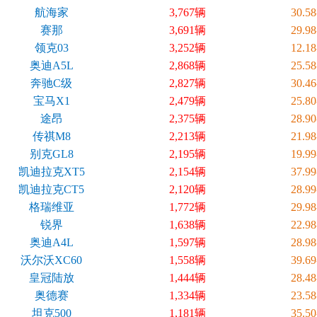
航海家
3,767辆
30.5
赛那
3,691辆
29.9
领克03
3,252辆
12.1
奥迪A5L
2,868辆
25.5
奔驰C级
2,827辆
30.4
宝马X1
2,479辆
25.8
途昂
2,375辆
28.9
传祺M8
2,213辆
21.9
别克GL8
2,195辆
19.9
凯迪拉克XT5
2,154辆
37.9
凯迪拉克CT5
2,120辆
28.9
格瑞维亚
1,772辆
29.9
锐界
1,638辆
22.9
奥迪A4L
1,597辆
28.9
沃尔沃XC60
1,558辆
39.6
皇冠陆放
1,444辆
28.4
奥德赛
1,334辆
23.5
坦克500
1,181辆
35.5