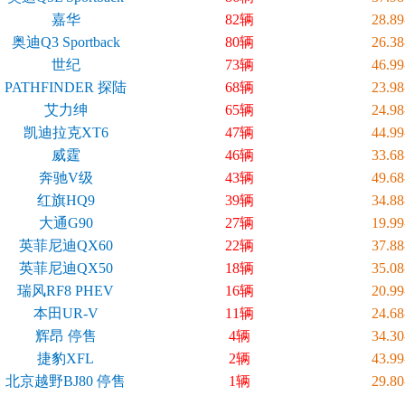
嘉华
82辆
28.8
奥迪Q3 Sportback
80辆
26.3
世纪
73辆
46.9
PATHFINDER 探陆
68辆
23.9
艾力绅
65辆
24.9
凯迪拉克XT6
47辆
44.9
威霆
46辆
33.6
奔驰V级
43辆
49.6
红旗HQ9
39辆
34.8
大通G90
27辆
19.9
英菲尼迪QX60
22辆
37.8
英菲尼迪QX50
18辆
35.0
瑞风RF8 PHEV
16辆
20.9
本田UR-V
11辆
24.6
辉昂 停售
4辆
34.3
捷豹XFL
2辆
43.9
北京越野BJ80 停售
1辆
29.8