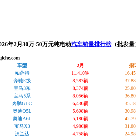
026年2月30万-50万元纯电动
汽车销量排行榜
（批发量
che.com
车型
2月
指
帕萨特
11,410辆
16.4
奔驰E级
8,583辆
37.8
宝马3系
8,374辆
25.8
宝马5系
8,056辆
36.8
奔驰GLC
6,430辆
35.1
奥迪Q5L
5,698辆
30.9
奥迪A6L
5,180辆
42.7
宝马X3
4,980辆
31.8
汉兰达
4,758辆
24.9