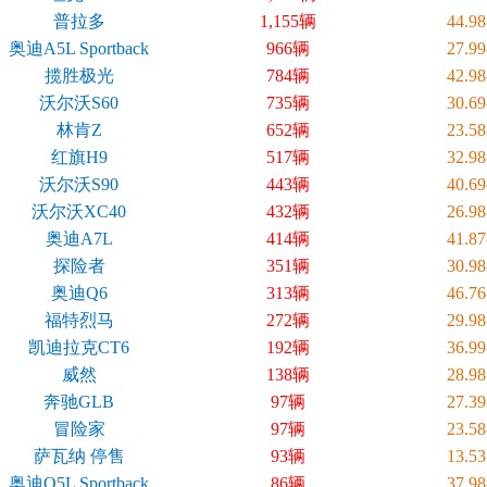
普拉多
1,155辆
44.9
奥迪A5L Sportback
966辆
27.9
揽胜极光
784辆
42.9
沃尔沃S60
735辆
30.6
林肯Z
652辆
23.5
红旗H9
517辆
32.9
沃尔沃S90
443辆
40.6
沃尔沃XC40
432辆
26.9
奥迪A7L
414辆
41.8
探险者
351辆
30.9
奥迪Q6
313辆
46.7
福特烈马
272辆
29.9
凯迪拉克CT6
192辆
36.9
威然
138辆
28.9
奔驰GLB
97辆
27.3
冒险家
97辆
23.5
萨瓦纳 停售
93辆
13.5
奥迪Q5L Sportback
86辆
37.9