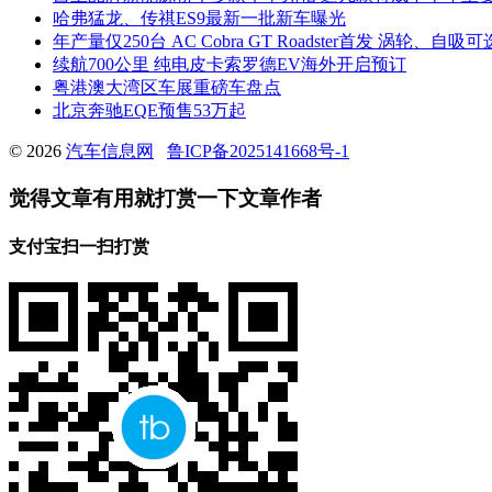
哈弗猛龙、传祺ES9最新一批新车曝光
年产量仅250台 AC Cobra GT Roadster首发 涡轮、自吸可
续航700公里 纯电皮卡索罗德EV海外开启预订
粤港澳大湾区车展重磅车盘点
北京奔驰EQE预售53万起
© 2026
汽车信息网
鲁ICP备2025141668号-1
觉得文章有用就打赏一下文章作者
支付宝扫一扫打赏