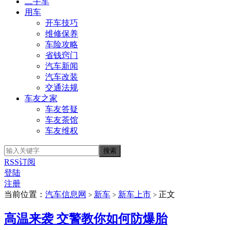
二手车
用车
开车技巧
维修保养
车险攻略
省钱窍门
汽车新闻
汽车改装
交通法规
车友之家
车友答疑
车友茶馆
车友维权
RSS订阅
登陆
注册
当前位置：
汽车信息网
新车
新车上市
正文
>
>
>
高温来袭 交警教你如何防爆胎