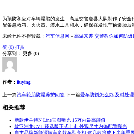
为预防和应对车辆爆胎的发生，高速交警唐县大队制作了安全
配备急救箱、灭火器、装水工具和水，确保在发现车辆爆胎后
未经允许不得转载：
汽车信息网
»
高温来袭 交警教你如何防爆
赞 (
0
)
打赏
分享到：
更多
(
0
)
作者：
liuying
上一篇
汽车轮胎防爆养护问答
下一篇
爱车防锈怎么办 及时处
相关推荐
新款伊兰特N Line官图曝光 15万内最高颜值
款亚洲龙CVT 臻选版正式上市 外观尺寸内饰配置曝光
自主品牌新能源轿车多款车型亮相 这几款将成下半年重