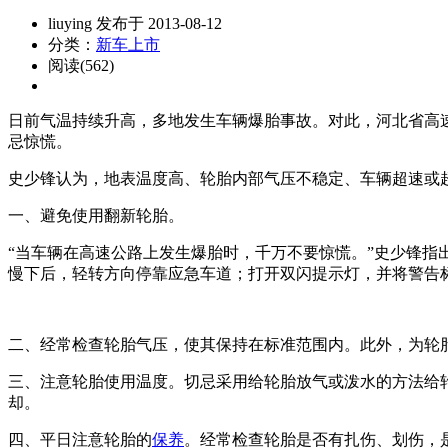
liuying 发布于 2013-08-12
分类：
新车上市
阅读(562)
日前气温持续升高，多地发生车辆爆胎事故。对此，河北省高
忌惊慌。
史少锋认为，地表温度高、轮胎内部气压不稳定、车辆超速或
一、避免使用翻新轮胎。
“当车辆在高速公路上发生爆胎时，千万不要惊慌。”史少锋
慢下后，轻转方向停靠应急车道；打开双闪提示灯，并将警告标
二、经常检查轮胎气压，使其保持在标准范围内。此外，为轮
三、注意轮胎使用温度。切忌采用给轮胎放气或泼水的方法给
却。
四、平日注意轮胎的
保养
。经常检查轮胎是否有扎伤、划伤，