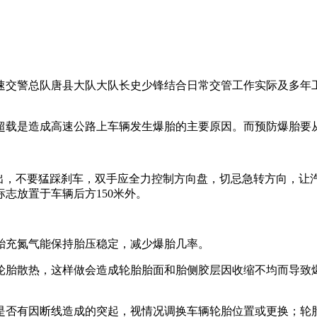
速交警总队唐县大队大队长史少锋结合日常交管工作实际及多年
超载是造成高速公路上车辆发生爆胎的主要原因。而预防爆胎要
指出，不要猛踩刹车，双手应全力控制方向盘，切忌急转方向，让
志放置于车辆后方150米外。
胎充氮气能保持胎压稳定，减少爆胎几率。
轮胎散热，这样做会造成轮胎胎面和胎侧胶层因收缩不均而导致
是否有因断线造成的突起，视情况调换车辆轮胎位置或更换；轮