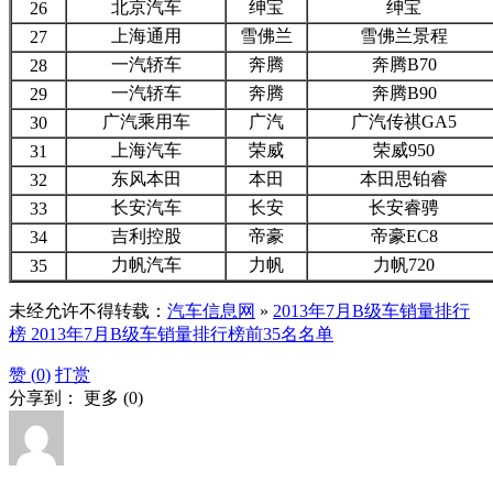
北京汽车
绅宝
绅宝
26
上海通用
雪佛兰
雪佛兰景程
27
一汽轿车
奔腾
奔腾B70
28
一汽轿车
奔腾
奔腾B90
29
广汽乘用车
广汽
广汽传祺GA5
30
上海汽车
荣威
荣威950
31
东风本田
本田
本田思铂睿
32
长安汽车
长安
长安睿骋
33
吉利控股
帝豪
帝豪EC8
34
力帆汽车
力帆
力帆720
35
未经允许不得转载：
汽车信息网
»
2013年7月B级车销量排行
榜 2013年7月B级车销量排行榜前35名名单
赞 (
0
)
打赏
分享到：
更多
(
0
)