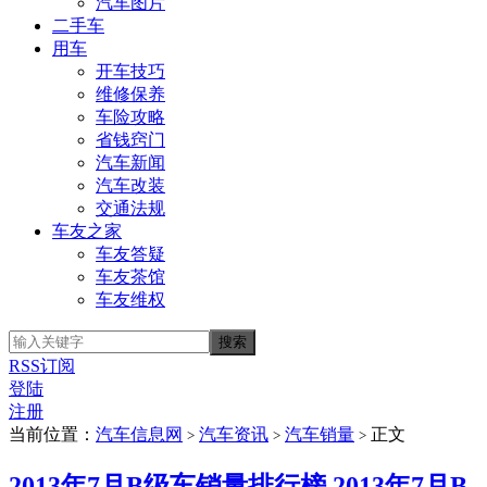
汽车图片
二手车
用车
开车技巧
维修保养
车险攻略
省钱窍门
汽车新闻
汽车改装
交通法规
车友之家
车友答疑
车友茶馆
车友维权
RSS订阅
登陆
注册
当前位置：
汽车信息网
汽车资讯
汽车销量
正文
>
>
>
2013年7月B级车销量排行榜 2013年7月B