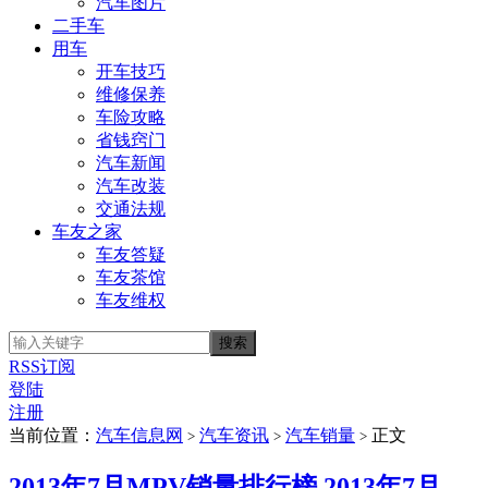
汽车图片
二手车
用车
开车技巧
维修保养
车险攻略
省钱窍门
汽车新闻
汽车改装
交通法规
车友之家
车友答疑
车友茶馆
车友维权
RSS订阅
登陆
注册
当前位置：
汽车信息网
汽车资讯
汽车销量
正文
>
>
>
2013年7月MPV销量排行榜 2013年7月