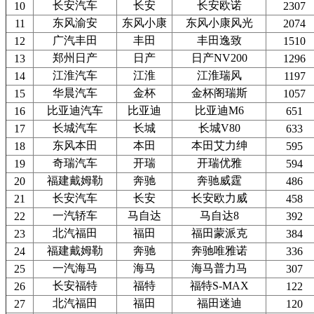
长安汽车
长安
长安欧诺
10
2307
东风渝安
东风小康
东风小康风光
11
2074
广汽丰田
丰田
丰田逸致
12
1510
郑州日产
日产
日产NV200
13
1296
江淮汽车
江淮
江淮瑞风
14
1197
华晨汽车
金杯
金杯阁瑞斯
15
1057
比亚迪汽车
比亚迪
比亚迪M6
16
651
长城汽车
长城
长城V80
17
633
东风本田
本田
本田艾力绅
18
595
奇瑞汽车
开瑞
开瑞优雅
19
594
福建戴姆勒
奔驰
奔驰威霆
20
486
长安汽车
长安
长安欧力威
21
458
一汽轿车
马自达
马自达8
22
392
北汽福田
福田
福田蒙派克
23
384
福建戴姆勒
奔驰
奔驰唯雅诺
24
336
一汽海马
海马
海马普力马
25
307
长安福特
福特
福特S-MAX
26
122
北汽福田
福田
福田迷迪
27
120