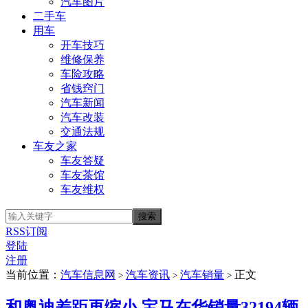
汽车图片
二手车
用车
开车技巧
维修保养
车险攻略
省钱窍门
汽车新闻
汽车改装
交通法规
车友之家
车友答疑
车友茶馆
车友维权
RSS订阅
登陆
注册
当前位置：
汽车信息网
汽车资讯
汽车销量
正文
>
>
>
和奥迪差距再缩小 宝马在华销量32194辆