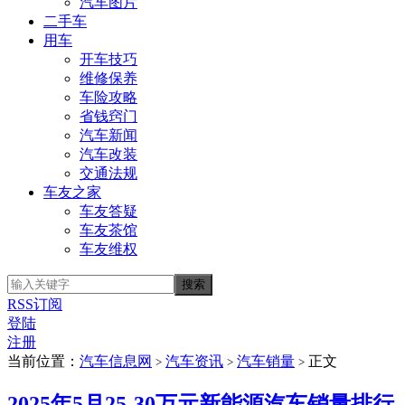
汽车图片
二手车
用车
开车技巧
维修保养
车险攻略
省钱窍门
汽车新闻
汽车改装
交通法规
车友之家
车友答疑
车友茶馆
车友维权
RSS订阅
登陆
注册
当前位置：
汽车信息网
汽车资讯
汽车销量
正文
>
>
>
2025年5月25-30万元新能源汽车销量排行