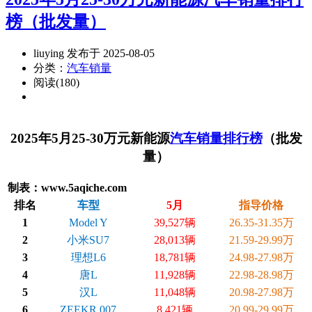
榜（批发量）
liuying 发布于 2025-08-05
分类：
汽车销量
阅读(180)
2025年5月25-30万元新能源
汽车销量排行榜
（批发
量）
制表：www.5aqiche.com
排名
车型
5月
指导价格
1
Model Y
39,527辆
26.35-31.35万
2
小米SU7
28,013辆
21.59-29.99万
3
理想L6
18,781辆
24.98-27.98万
4
唐L
11,928辆
22.98-28.98万
5
汉L
11,048辆
20.98-27.98万
6
ZEEKR 007
8,421辆
20.99-29.99万