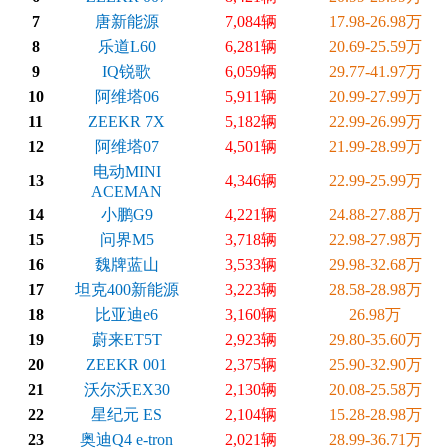
7
唐新能源
7,084辆
17.98-26.98万
8
乐道L60
6,281辆
20.69-25.59万
9
IQ锐歌
6,059辆
29.77-41.97万
10
阿维塔06
5,911辆
20.99-27.99万
11
ZEEKR 7X
5,182辆
22.99-26.99万
12
阿维塔07
4,501辆
21.99-28.99万
电动MINI
13
4,346辆
22.99-25.99万
ACEMAN
14
小鹏G9
4,221辆
24.88-27.88万
15
问界M5
3,718辆
22.98-27.98万
16
魏牌蓝山
3,533辆
29.98-32.68万
17
坦克400新能源
3,223辆
28.58-28.98万
18
比亚迪e6
3,160辆
26.98万
19
蔚来ET5T
2,923辆
29.80-35.60万
20
ZEEKR 001
2,375辆
25.90-32.90万
21
沃尔沃EX30
2,130辆
20.08-25.58万
22
星纪元 ES
2,104辆
15.28-28.98万
23
奥迪Q4 e-tron
2,021辆
28.99-36.71万