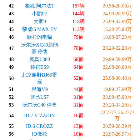
42
极狐 阿尔法T
187辆
20.58-28.08万
43
小鹏P7
144辆
24.99-28.99万
44
大家9
118辆
25.99-34.99万
45
荣威i6 MAX EV
112辆
15.28-25.98万
46
欧拉闪电猫
79辆
18.98-27.28万
沃尔沃XC40新能
70辆
28.29-32.20万
47
源 停售
48
翼真L380
68辆
29.99-59.99万
49
传祺ES9
64辆
22.98-26.98万
北京越野BJ60雷
52辆
25.98-30.48万
50
霆
51
星海V9
44辆
19.99-27.99万
52
智己LS7
31辆
28.98-45.98万
53
沃尔沃C40 停售
31辆
29.20-34.20万
22.7777-26.2777
54
ID.7 VIZZION
16辆
万
55
ID.6 CROZZ
13辆
20.59-28.39万
56
IQ傲歌
10辆
23.97-26.97万