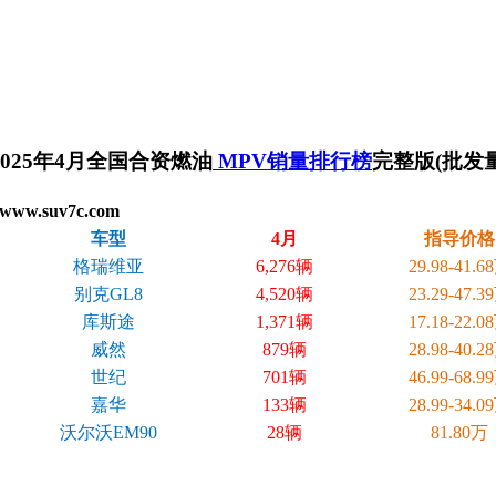
2025年4月全国合资燃油
MPV销量排行榜
完整版(批发
ww.suv7c.com
车型
4月
指导价格
格瑞维亚
6,276辆
29.98-41.6
别克GL8
4,520辆
23.29-47.3
库斯途
1,371辆
17.18-22.0
威然
879辆
28.98-40.2
世纪
701辆
46.99-68.9
嘉华
133辆
28.99-34.0
沃尔沃EM90
28辆
81.80万