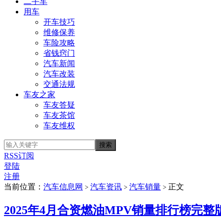
二手车
用车
开车技巧
维修保养
车险攻略
省钱窍门
汽车新闻
汽车改装
交通法规
车友之家
车友答疑
车友茶馆
车友维权
RSS订阅
登陆
注册
当前位置：
汽车信息网
汽车资讯
汽车销量
正文
>
>
>
2025年4月合资燃油MPV销量排行榜完整