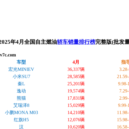
2025年4月全国自主燃油
轿车销量排行榜
完整版(批发
7c.com
车型
4月
指
宏光MINIEV
36,337辆
3.28
小米SU7
28,585辆
21.59
秦L
25,201辆
9.98
逸动
19,574辆
7.29
熊猫
17,831辆
2.99
艾瑞泽8
15,029辆
9.99
小鹏MONA M03
14,210辆
11.98
红旗H5
12,076辆
15.98
汉
10,620辆
16.58