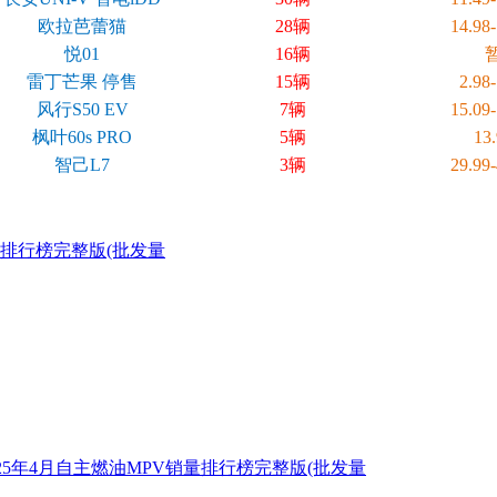
欧拉芭蕾猫
28辆
14.98
悦01
16辆
雷丁芒果 停售
15辆
2.98
风行S50 EV
7辆
15.09
枫叶60s PRO
5辆
13
智己L7
3辆
29.99
量排行榜完整版(批发量
025年4月自主燃油MPV销量排行榜完整版(批发量