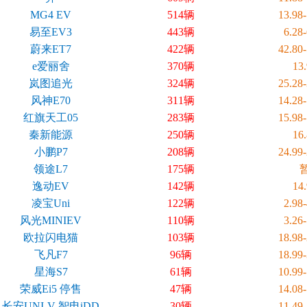
MG4 EV
514辆
13.98
易至EV3
443辆
6.28
蔚来ET7
422辆
42.80
e爱丽舍
370辆
13
岚图追光
324辆
25.28
风神E70
311辆
14.28
红旗天工05
283辆
15.98
秦新能源
250辆
16
小鹏P7
208辆
24.99
领途L7
175辆
逸动EV
142辆
14
凌宝Uni
122辆
2.98
风光MINIEV
110辆
3.26
欧拉闪电猫
103辆
18.98
飞凡F7
96辆
18.99
星海S7
61辆
10.99
荣威Ei5 停售
47辆
14.08
长安UNI-V 智电iDD
30辆
11.49