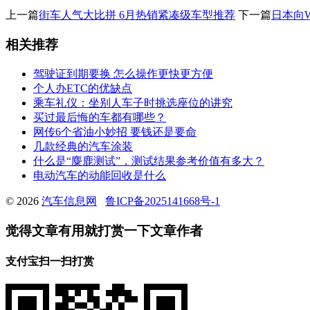
上一篇
街车人气大比拼 6月热销紧凑级车型推荐
下一篇
日本向
相关推荐
驾驶证到期要换 怎么操作更快更方便
个人办ETC的优缺点
乘车礼仪：坐别人车子时挑选座位的讲究
买过最后悔的车都有哪些？
网传6个省油小妙招 要钱还是要命
几款经典的汽车涂装
什么是“麋鹿测试”，测试结果参考价值有多大？
电动汽车的动能回收是什么
© 2026
汽车信息网
鲁ICP备2025141668号-1
觉得文章有用就打赏一下文章作者
支付宝扫一扫打赏