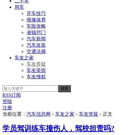
二手车
用车
开车技巧
维修保养
车险攻略
省钱窍门
汽车新闻
汽车改装
交通法规
车友之家
车友答疑
车友茶馆
车友维权
RSS订阅
登陆
注册
当前位置：
汽车信息网
车友之家
车友答疑
正文
>
>
>
学员驾训练车撞伤人，驾校担责吗?