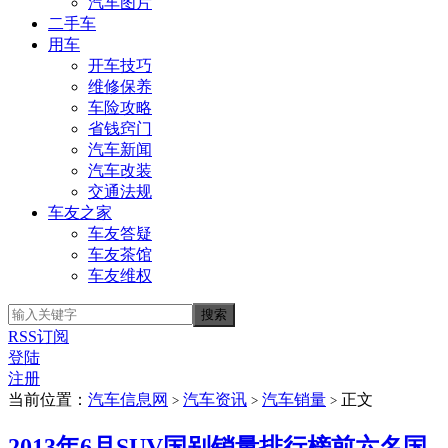
汽车图片
二手车
用车
开车技巧
维修保养
车险攻略
省钱窍门
汽车新闻
汽车改装
交通法规
车友之家
车友答疑
车友茶馆
车友维权
RSS订阅
登陆
注册
当前位置：
汽车信息网
汽车资讯
汽车销量
正文
>
>
>
2013年6月SUV国别销量排行榜前六名国