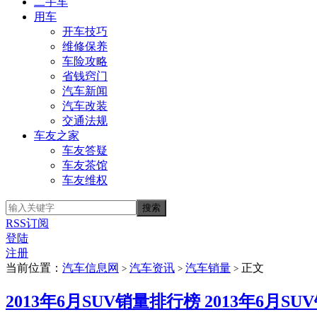
二手车
用车
开车技巧
维修保养
车险攻略
省钱窍门
汽车新闻
汽车改装
交通法规
车友之家
车友答疑
车友茶馆
车友维权
RSS订阅
登陆
注册
当前位置：
汽车信息网
汽车资讯
汽车销量
正文
>
>
>
2013年6月SUV销量排行榜 2013年6月S