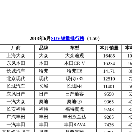
2013年6月
SUV销量排行榜
（1-50）
厂商
品牌
车型
本月销量
本
上海大众
大众
大众途观
16485
10
东风本田
本田
本田CR-V
16234
9
长城汽车
哈弗
哈弗H6
14171
8
北京现代
现代
现代ix35
12510
7
长城汽车
长城
长城M4
11401
5
东风日产
日产
日产逍客
9550
5
一汽大众
奥迪
奥迪Q5
9365
4
长安福特
福特
福特翼虎
9248
3
广汽丰田
丰田
丰田汉兰达
9205
4
一汽丰田
丰田
丰田RAV4
7436
4