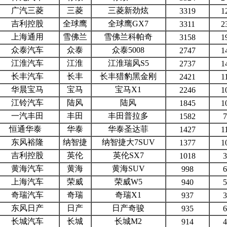
广汽三菱
三菱
三菱新劲炫
3319
1
吉利控股
全球鹰
全球鹰GX7
3311
2
上海通用
雪佛兰
雪佛兰科帕奇
3158
1
众泰汽车
众泰
众泰5008
2747
1
江淮汽车
江淮
江淮瑞风S5
2737
1
长丰汽车
长丰
长丰猎豹黑金刚
2421
1
华晨宝马
宝马
宝马X1
2246
1
江铃汽车
陆风
陆风
1845
1
一汽丰田
丰田
丰田普拉多
1582
7
恒通华泰
华泰
华泰圣达菲
1427
1
东风裕隆
纳智捷
纳智捷大7SUV
1377
1
吉利控股
英伦
英伦SX7
1018
3
黄海汽车
黄海
黄海SUV
998
6
上海汽车
荣威
荣威W5
940
5
奇瑞汽车
奇瑞
奇瑞X1
937
3
东风日产
日产
日产奇骏
935
6
长城汽车
长城
长城M2
914
4