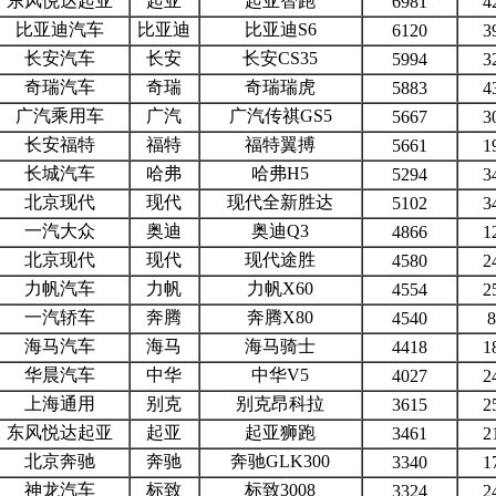
东风悦达起亚
起亚
起亚智跑
6981
4
比亚迪汽车
比亚迪
比亚迪S6
6120
3
长安汽车
长安
长安CS35
5994
3
奇瑞汽车
奇瑞
奇瑞瑞虎
5883
4
广汽乘用车
广汽
广汽传祺GS5
5667
3
长安福特
福特
福特翼搏
5661
1
长城汽车
哈弗
哈弗H5
5294
3
北京现代
现代
现代全新胜达
5102
3
一汽大众
奥迪
奥迪Q3
4866
1
北京现代
现代
现代途胜
4580
2
力帆汽车
力帆
力帆X60
4554
2
一汽轿车
奔腾
奔腾X80
4540
8
海马汽车
海马
海马骑士
4418
1
华晨汽车
中华
中华V5
4027
2
上海通用
别克
别克昂科拉
3615
2
东风悦达起亚
起亚
起亚狮跑
3461
2
北京奔驰
奔驰
奔驰GLK300
3340
1
神龙汽车
标致
标致3008
3324
2