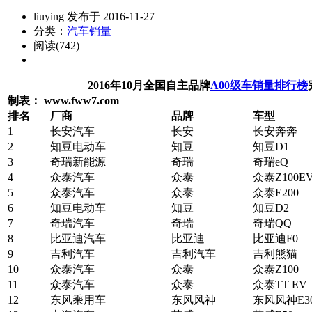
liuying 发布于 2016-11-27
分类：
汽车销量
阅读(742)
2016年10月全国自主品牌
A00级车销量排行榜
制表： www.fww7.com
排名
厂商
品牌
车型
1
长安汽车
长安
长安奔奔
2
知豆电动车
知豆
知豆D1
3
奇瑞新能源
奇瑞
奇瑞eQ
4
众泰汽车
众泰
众泰Z100E
5
众泰汽车
众泰
众泰E200
6
知豆电动车
知豆
知豆D2
7
奇瑞汽车
奇瑞
奇瑞QQ
8
比亚迪汽车
比亚迪
比亚迪F0
9
吉利汽车
吉利汽车
吉利熊猫
10
众泰汽车
众泰
众泰Z100
11
众泰汽车
众泰
众泰TT EV
12
东风乘用车
东风风神
东风风神E3