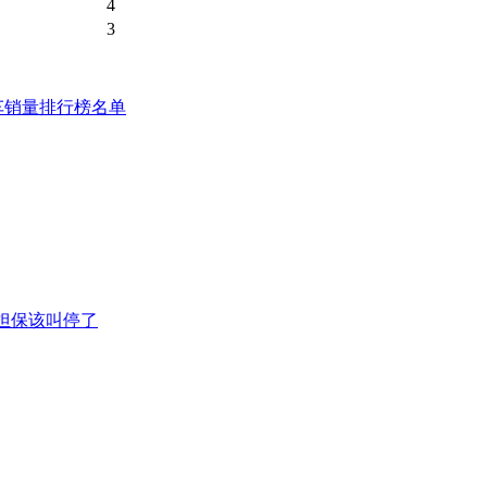
4
3
级车销量排行榜名单
担保该叫停了