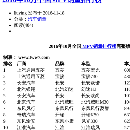
liuying 发布于 2016-11-18
分类：
汽车销量
阅读(484)
2016年10月全国
MPV销量排行榜
完整
制表： www.fww7.com
排名
厂商
品牌
车型
本
1
上汽通用五菱
五菱
五菱宏光
60
2
上汽通用五菱
宝骏
宝骏730
43
3
长安汽车
长安
长安欧诺
12
4
北汽银翔
北汽幻速
幻速H3
11
5
长安汽车
长安
长安欧尚
10
6
北京汽车
北汽威旺
北汽威旺M30
10
7
东风风行
东风风行
东风风行菱智
89
8
奇瑞汽车
开瑞
开瑞K50
63
9
东风渝安
东风小康
风光330
62
10
江淮汽车
江淮
江淮瑞风
57