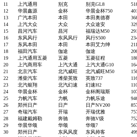
11
上汽通用
别克
别克GL8
51
12
华晨鑫源
金杯
华晨金杯750
40
13
广汽本田
本田
本田奥德赛
36
14
上汽大众
大众
大众途安
32
15
昌河汽车
昌河
福瑞达M50
29
16
东风风行
东风风行
风行S500
23
17
东风本田
本田
本田艾力绅
21
18
福田汽车
伽途
伽途
20
19
上汽通用五菱
五菱
五菱征程
18
20
上汽商用车
上汽大通
上汽大通G10
16
21
北京汽车
北汽威旺
北汽威旺M50
15
22
潍柴汽车
潍柴英致
英致737
11
23
北汽银翔
北汽幻速
幻速H2
11
24
华晨金杯
金杯
金杯阁瑞斯
10
25
力帆汽车
力帆
力帆乐途
94
26
郑州日产
日产
日产NV200
85
27
奇瑞汽车
开瑞
开瑞优雅
75
28
福建戴姆勒
奔驰
奔驰V级
75
29
华晨华颂
华颂
华颂7
56
30
郑州日产
东风风度
东风帅客
49