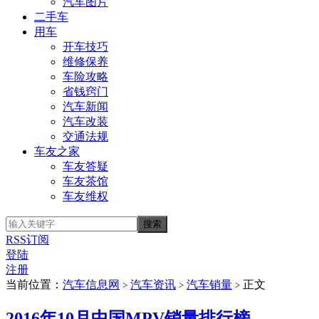
汽车图片
二手车
用车
开车技巧
维修保养
车险攻略
省钱窍门
汽车新闻
汽车改装
交通法规
车友之家
车友答疑
车友茶馆
车友维权
RSS订阅
登陆
注册
当前位置：
汽车信息网
汽车资讯
汽车销量
正文
>
>
>
2016年10月中国MPV销量排行榜