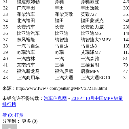
31
福建戴姆勒
奔驰
奔驰威霆
42
32
广汽丰田
丰田
丰田逸致
39
33
潍柴汽车
潍柴英致
英致727
35
34
北汽福田
福田
福田蒙派克
34
35
长安汽车
长安
长安欧力威
23
36
比亚迪汽车
比亚迪
比亚迪M6
14
37
东风裕隆
纳智捷
纳智捷大7MPV
14
38
一汽马自达
马自达
马自达8
13
39
奇瑞汽车
奇瑞
艾瑞泽M7
11
40
一汽吉林
一汽
一汽森雅
81
41
东南汽车
三菱
三菱君阁
79
42
福汽新龙马
福汽启腾
启腾MPV
47
43
上汽商用车
上汽大通
上汽大通EG10
3
来源：http://www.fww7.com/paihang/MPVxl/2118.html
未经允许不得转载：
汽车信息网
»
2016年10月中国MPV销量
排行榜
赞 (
0
)
打赏
分享到：
更多
(
0
)