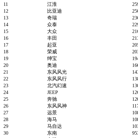
11
江淮
25
12
比亚迪
25
13
奇瑞
23
14
众泰
22
15
大众
21
16
丰田
21
17
起亚
20
18
荣威
20
19
绅宝
19
20
奥迪
16
21
东风风光
14
22
东风风行
13
23
北汽幻速
13
24
JEEP
12
25
奔驰
12
26
东风风神
11
27
远景
10
28
海马
10
29
马自达
10
30
东南
95