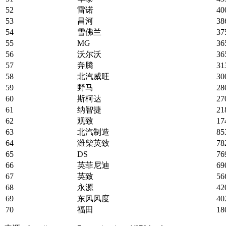
52
雷诺
40
53
昌河
38
54
雪佛兰
37
55
MG
36
56
沃尔沃
36
57
奔腾
31
58
北汽威旺
30
59
野马
28
60
斯柯达
27
61
纳智捷
21
62
观致
17
63
北汽制造
85
64
潍柴英致
78
65
DS
76
66
英菲尼迪
69
67
英致
56
68
永源
42
69
东风风度
40
70
福田
18