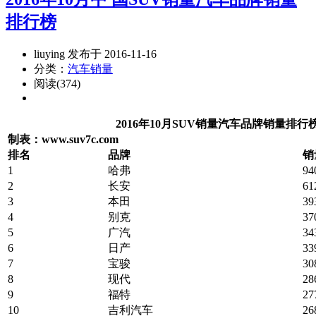
排行榜
liuying 发布于 2016-11-16
分类：
汽车销量
阅读(374)
2016年10月SUV销量汽车品牌销量排行
制表：www.suv7c.com
排名
品牌
销
1
哈弗
94
2
长安
61
3
本田
39
4
别克
37
5
广汽
34
6
日产
33
7
宝骏
30
8
现代
28
9
福特
27
10
吉利汽车
26