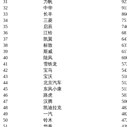
31
力帆
92
32
中华
91
33
长丰
86
34
三菱
75
35
启辰
74
36
江铃
68
37
凯翼
64
38
标致
63
39
斯威
61
40
陆风
60
41
雪铁龙
57
42
宝马
54
43
宝沃
51
44
北京汽车
51
45
东风小康
51
46
路虎
50
47
汉腾
50
48
凯迪拉克
48
49
一汽
48
50
铃木
47
51
华泰
43