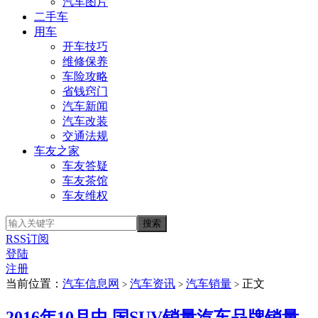
汽车图片
二手车
用车
开车技巧
维修保养
车险攻略
省钱窍门
汽车新闻
汽车改装
交通法规
车友之家
车友答疑
车友茶馆
车友维权
RSS订阅
登陆
注册
当前位置：
汽车信息网
汽车资讯
汽车销量
正文
>
>
>
2016年10月中 国SUV销量汽车品牌销量