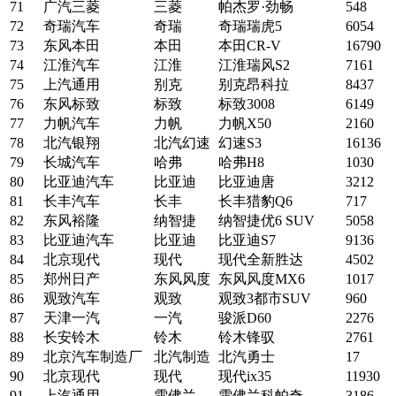
71
广汽三菱
三菱
帕杰罗·劲畅
548
72
奇瑞汽车
奇瑞
奇瑞瑞虎5
6054
73
东风本田
本田
本田CR-V
16790
74
江淮汽车
江淮
江淮瑞风S2
7161
75
上汽通用
别克
别克昂科拉
8437
76
东风标致
标致
标致3008
6149
77
力帆汽车
力帆
力帆X50
2160
78
北汽银翔
北汽幻速
幻速S3
16136
79
长城汽车
哈弗
哈弗H8
1030
80
比亚迪汽车
比亚迪
比亚迪唐
3212
81
长丰汽车
长丰
长丰猎豹Q6
717
82
东风裕隆
纳智捷
纳智捷优6 SUV
5058
83
比亚迪汽车
比亚迪
比亚迪S7
9136
84
北京现代
现代
现代全新胜达
4502
85
郑州日产
东风风度
东风风度MX6
1017
86
观致汽车
观致
观致3都市SUV
960
87
天津一汽
一汽
骏派D60
2276
88
长安铃木
铃木
铃木锋驭
2761
89
北京汽车制造厂
北汽制造
北汽勇士
17
90
北京现代
现代
现代ix35
11930
91
上汽通用
雪佛兰
雪佛兰科帕奇
3186