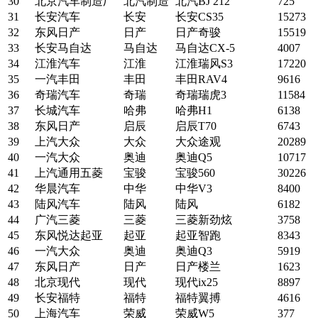
30
北京汽车制造厂
北汽制造
北汽BJ 212
725
31
长安汽车
长安
长安CS35
15273
32
东风日产
日产
日产奇骏
15519
33
长安马自达
马自达
马自达CX-5
4007
34
江淮汽车
江淮
江淮瑞风S3
17220
35
一汽丰田
丰田
丰田RAV4
9616
36
奇瑞汽车
奇瑞
奇瑞瑞虎3
11584
37
长城汽车
哈弗
哈弗H1
6138
38
东风日产
启辰
启辰T70
6743
39
上汽大众
大众
大众途观
20289
40
一汽大众
奥迪
奥迪Q5
10717
41
上汽通用五菱
宝骏
宝骏560
30226
42
华晨汽车
中华
中华V3
8400
43
陆风汽车
陆风
陆风
6182
44
广汽三菱
三菱
三菱新劲炫
3758
45
东风悦达起亚
起亚
起亚智跑
8343
46
一汽大众
奥迪
奥迪Q3
5919
47
东风日产
日产
日产楼兰
1623
48
北京现代
现代
现代ix25
8897
49
长安福特
福特
福特翼搏
4616
50
上海汽车
荣威
荣威W5
377