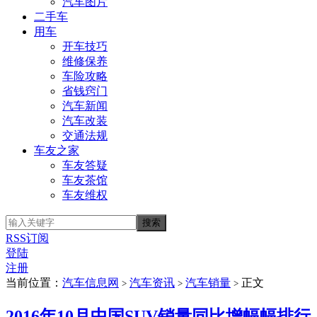
汽车图片
二手车
用车
开车技巧
维修保养
车险攻略
省钱窍门
汽车新闻
汽车改装
交通法规
车友之家
车友答疑
车友茶馆
车友维权
RSS订阅
登陆
注册
当前位置：
汽车信息网
汽车资讯
汽车销量
正文
>
>
>
2016年10月中国SUV销量同比增幅幅排行