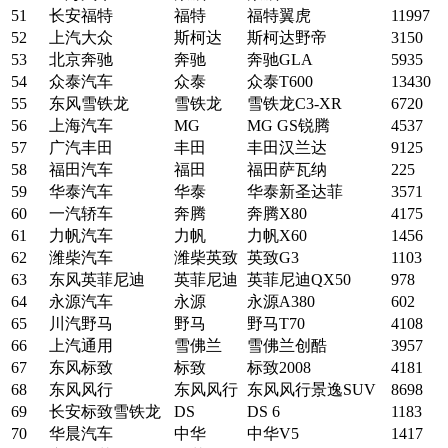
51
长安福特
福特
福特翼虎
11997
52
上汽大众
斯柯达
斯柯达野帝
3150
53
北京奔驰
奔驰
奔驰GLA
5935
54
众泰汽车
众泰
众泰T600
13430
55
东风雪铁龙
雪铁龙
雪铁龙C3-XR
6720
56
上海汽车
MG
MG GS锐腾
4537
57
广汽丰田
丰田
丰田汉兰达
9125
58
福田汽车
福田
福田萨瓦纳
225
59
华泰汽车
华泰
华泰新圣达菲
3571
60
一汽轿车
奔腾
奔腾X80
4175
61
力帆汽车
力帆
力帆X60
1456
62
潍柴汽车
潍柴英致
英致G3
1103
63
东风英菲尼迪
英菲尼迪
英菲尼迪QX50
978
64
永源汽车
永源
永源A380
602
65
川汽野马
野马
野马T70
4108
66
上汽通用
雪佛兰
雪佛兰创酷
3957
67
东风标致
标致
标致2008
4181
68
东风风行
东风风行
东风风行景逸SUV
8698
69
长安标致雪铁龙
DS
DS 6
1183
70
华晨汽车
中华
中华V5
1417