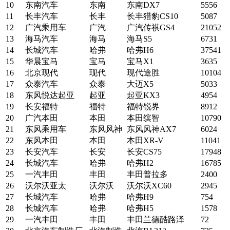
10
东南汽车
东南
东南DX7
5556
11
长丰汽车
长丰
长丰猎豹CS10
5087
12
广汽乘用车
广汽
广汽传祺GS4
21052
13
海马汽车
海马
海马S5
6731
14
长城汽车
哈弗
哈弗H6
37541
15
华晨宝马
宝马
宝马X1
3635
16
北京现代
现代
现代途胜
10104
17
众泰汽车
众泰
大迈X5
5033
18
东风悦达起亚
起亚
起亚KX3
4954
19
长安福特
福特
福特锐界
8912
20
广汽本田
本田
本田缤智
10790
21
东风乘用车
东风风神
东风风神AX7
6024
22
东风本田
本田
本田XR-V
11041
23
长安汽车
长安
长安CS75
17948
24
长城汽车
哈弗
哈弗H2
16785
25
一汽丰田
丰田
丰田普拉多
2400
26
沃尔沃亚太
沃尔沃
沃尔沃XC60
2945
27
长城汽车
哈弗
哈弗H9
754
28
长城汽车
哈弗
哈弗H5
1578
29
一汽丰田
丰田
丰田兰德酷路泽
72