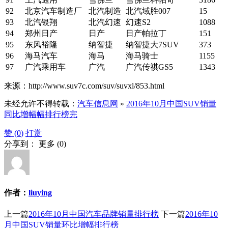
92
北京汽车制造厂
北汽制造
北汽域胜007
15
93
北汽银翔
北汽幻速
幻速S2
1088
94
郑州日产
日产
日产帕拉丁
151
95
东风裕隆
纳智捷
纳智捷大7SUV
373
96
海马汽车
海马
海马骑士
1155
97
广汽乘用车
广汽
广汽传祺GS5
1343
来源：http://www.suv7c.com/suv/suvxl/853.html
未经允许不得转载：
汽车信息网
»
2016年10月中国SUV销量
同比增幅幅排行榜完
赞 (
0
)
打赏
分享到：
更多
(
0
)
作者：
liuying
上一篇
2016年10月中国汽车品牌销量排行榜
下一篇
2016年10
月中国SUV销量环比增幅排行榜