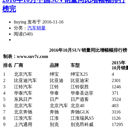
榜完
liuying 发布于 2016-11-16
分类：
汽车销量
阅读(540)
2016年10月SUV销量同比增幅幅排行榜
制表：www.suv7c.com
2015年
排名
厂商
品牌
车型
10月销
1
北京汽车
绅宝
绅宝X25
4
2
比亚迪汽车
比亚迪
比亚迪宋
2301
3
江铃汽车
江铃
江铃驭胜
1246
4
华泰汽车
华泰
华泰圣达菲
371
5
东风日产
日产
日产逍客
3524
6
北京汽车
北京汽车
北京40
403
7
北京奔驰
奔驰
奔驰GLK
3116
8
江淮汽车
江淮
江淮瑞风S5
1126
9
上汽通用
别克
别克昂科威
17295