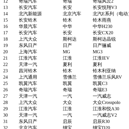
12
奇瑞汽车
奇瑞
奇瑞风云2
13
长安汽车
长安
长安悦翔V3
14
北汽新能源
北京汽车
北汽E系列（电动
15
长安铃木
铃木
铃木雨燕
16
华晨汽车
中华
中华H230
17
长安汽车
长安
长安CX20
18
上汽大众
斯柯达
斯柯达晶锐
19
东风日产
日产
日产骊威
20
上海汽车
MG
MG3
21
江淮汽车
江淮
江淮IEV
22
天津一汽
夏利
夏利
23
昌河铃木
铃木
铃木利亚纳
24
上汽通用
雪佛兰
雪佛兰乐风RV
25
凯翼汽车
凯翼
凯翼C3
26
奇瑞汽车
奇瑞
奇瑞E3
27
天津一汽
一汽
一汽威志
28
上汽大众
大众
大众Crosspolo
29
江淮汽车
江淮
江淮和悦A30
30
天津一汽
一汽
一汽威志V2
31
东风日产
启辰
启辰R30
32
北京汽车
绅宝
绅宝D20