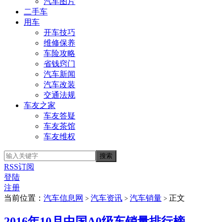
汽车图片
二手车
用车
开车技巧
维修保养
车险攻略
省钱窍门
汽车新闻
汽车改装
交通法规
车友之家
车友答疑
车友茶馆
车友维权
RSS订阅
登陆
注册
当前位置：
汽车信息网
汽车资讯
汽车销量
正文
>
>
>
2016年10月中国A0级车销量排行榜