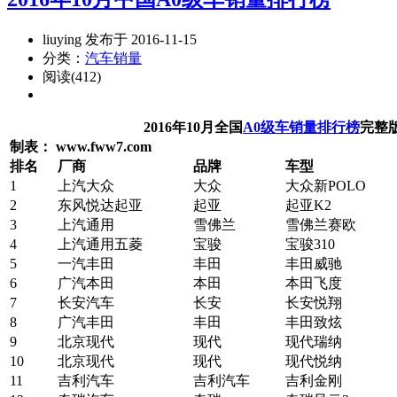
liuying 发布于 2016-11-15
分类：
汽车销量
阅读(412)
2016年10月全国
A0级车销量排行榜
完整
制表： www.fww7.com
排名
厂商
品牌
车型
1
上汽大众
大众
大众新POLO
2
东风悦达起亚
起亚
起亚K2
3
上汽通用
雪佛兰
雪佛兰赛欧
4
上汽通用五菱
宝骏
宝骏310
5
一汽丰田
丰田
丰田威驰
6
广汽本田
本田
本田飞度
7
长安汽车
长安
长安悦翔
8
广汽丰田
丰田
丰田致炫
9
北京现代
现代
现代瑞纳
10
北京现代
现代
现代悦纳
11
吉利汽车
吉利汽车
吉利金刚