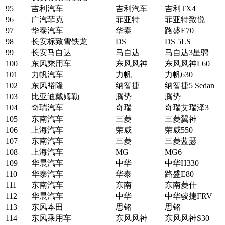
95
吉利汽车
吉利汽车
吉利TX4
96
广汽菲克
菲亚特
菲亚特致悦
97
华泰汽车
华泰
路盛E70
98
长安标致雪铁龙
DS
DS 5LS
99
长安马自达
马自达
马自达3星骋
100
东风乘用车
东风风神
东风风神L60
101
力帆汽车
力帆
力帆630
102
东风裕隆
纳智捷
纳智捷5 Sedan
103
比亚迪戴姆勒
腾势
腾势
104
奇瑞汽车
奇瑞
奇瑞艾瑞泽3
105
东南汽车
三菱
三菱翼神
106
上海汽车
荣威
荣威550
107
东南汽车
三菱
三菱蓝瑟
108
上海汽车
MG
MG6
109
华晨汽车
中华
中华H330
110
华泰汽车
华泰
路盛E80
111
东南汽车
东南
东南菱仕
112
华晨汽车
中华
中华骏捷FRV
113
东风本田
思铭
思铭
114
东风乘用车
东风风神
东风风神S30