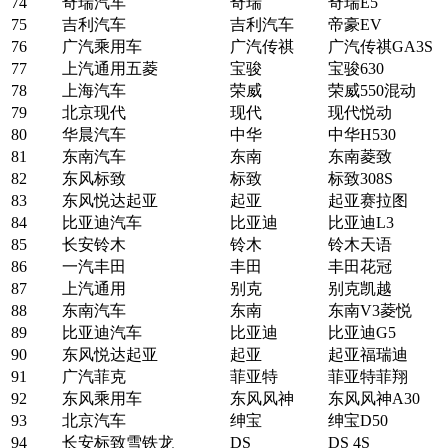
74
奇瑞汽车
奇瑞
奇瑞E5
75
吉利汽车
吉利汽车
帝豪EV
76
广汽乘用车
广汽传祺
广汽传祺GA3S
77
上汽通用五菱
宝骏
宝骏630
78
上海汽车
荣威
荣威550混动
79
北京现代
现代
现代悦动
80
华晨汽车
中华
中华H530
81
东南汽车
东南
东南菱致
82
东风标致
标致
标致308S
83
东风悦达起亚
起亚
起亚赛拉图
84
比亚迪汽车
比亚迪
比亚迪L3
85
长安铃木
铃木
铃木天语
86
一汽丰田
丰田
丰田花冠
87
上汽通用
别克
别克凯越
88
东南汽车
东南
东南V3菱悦
89
比亚迪汽车
比亚迪
比亚迪G5
90
东风悦达起亚
起亚
起亚福瑞迪
91
广汽菲克
菲亚特
菲亚特菲翔
92
东风乘用车
东风风神
东风风神A30
93
北京汽车
绅宝
绅宝D50
94
长安标致雪铁龙
DS
DS 4S