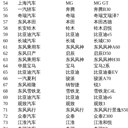
54
上海汽车
MG
MG GT
55
一汽轿车
奔腾
奔腾B30
56
奇瑞汽车
奇瑞
奇瑞艾瑞泽7
57
东风本田
本田
本田杰德
58
长安铃木
铃木
铃木启悦
59
比亚迪汽车
比亚迪
比亚迪e5
60
长城汽车
长城
长城C30
61
东风乘用车
东风风神
东风风神A60
62
东风日产
启辰
启辰D50
63
东风乘用车
东风风神
东风风神H30
64
华晨宝马
宝马
宝马2系
65
比亚迪汽车
比亚迪
比亚迪秦EV
66
一汽夏利
骏派
骏派A70
67
东风裕隆
纳智捷
锐3
68
东风雪铁龙
雪铁龙
雪铁龙C4L
69
比亚迪汽车
比亚迪
比亚迪e6
70
观致汽车
观致
观致3
71
东风风行
东风风行
东风风行景逸S5
72
众泰汽车
众泰
众泰Z300
73
江淮汽车
江淮
江淮和悦