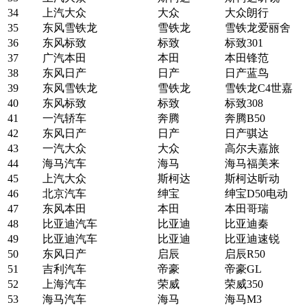
34
上汽大众
大众
大众朗行
35
东风雪铁龙
雪铁龙
雪铁龙爱丽舍
36
东风标致
标致
标致301
37
广汽本田
本田
本田锋范
38
东风日产
日产
日产蓝鸟
39
东风雪铁龙
雪铁龙
雪铁龙C4世嘉
40
东风标致
标致
标致308
41
一汽轿车
奔腾
奔腾B50
42
东风日产
日产
日产骐达
43
一汽大众
大众
高尔夫嘉旅
44
海马汽车
海马
海马福美来
45
上汽大众
斯柯达
斯柯达昕动
46
北京汽车
绅宝
绅宝D50电动
47
东风本田
本田
本田哥瑞
48
比亚迪汽车
比亚迪
比亚迪秦
49
比亚迪汽车
比亚迪
比亚迪速锐
50
东风日产
启辰
启辰R50
51
吉利汽车
帝豪
帝豪GL
52
上海汽车
荣威
荣威350
53
海马汽车
海马
海马M3