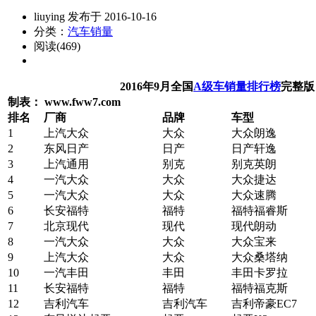
liuying 发布于 2016-10-16
分类：
汽车销量
阅读(469)
2016年9月全国
A级车销量排行榜
完整版
制表： www.fww7.com
排名
厂商
品牌
车型
1
上汽大众
大众
大众朗逸
2
东风日产
日产
日产轩逸
3
上汽通用
别克
别克英朗
4
一汽大众
大众
大众捷达
5
一汽大众
大众
大众速腾
6
长安福特
福特
福特福睿斯
7
北京现代
现代
现代朗动
8
一汽大众
大众
大众宝来
9
上汽大众
大众
大众桑塔纳
10
一汽丰田
丰田
丰田卡罗拉
11
长安福特
福特
福特福克斯
12
吉利汽车
吉利汽车
吉利帝豪EC7