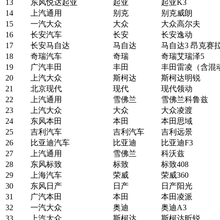
13
东风悦达起亚
起亚
起亚K3
14
上汽通用
别克
别克威朗
15
一汽大众
大众
大众高尔夫
16
长安汽车
长安
长安逸动
17
长安马自达
马自达
马自达3 昂克赛
18
奇瑞汽车
奇瑞
奇瑞艾瑞泽5
19
广汽丰田
丰田
丰田雷凌（含混
20
上汽大众
斯柯达
斯柯达明锐
21
北京现代
现代
现代领动
22
上汽通用
雪佛兰
雪佛兰科鲁兹
23
上汽大众
大众
大众凌渡
24
东风本田
本田
本田思域
25
吉利汽车
吉利汽车
吉利远景
26
比亚迪汽车
比亚迪
比亚迪F3
27
上汽通用
雪佛兰
科沃兹
28
东风标致
标致
标致408
29
上海汽车
荣威
荣威360
30
东风日产
日产
日产阳光
31
广汽本田
本田
本田凌派
32
一汽大众
奥迪
奥迪A3
33
上汽大众
斯柯达
斯柯达昕锐