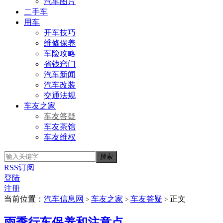
汽车图片
二手车
用车
开车技巧
维修保养
车险攻略
省钱窍门
汽车新闻
汽车改装
交通法规
车友之家
车友答疑
车友茶馆
车友维权
RSS订阅
登陆
注册
当前位置：
汽车信息网
车友之家
车友答疑
正文
>
>
>
雨季行车保养和注意点