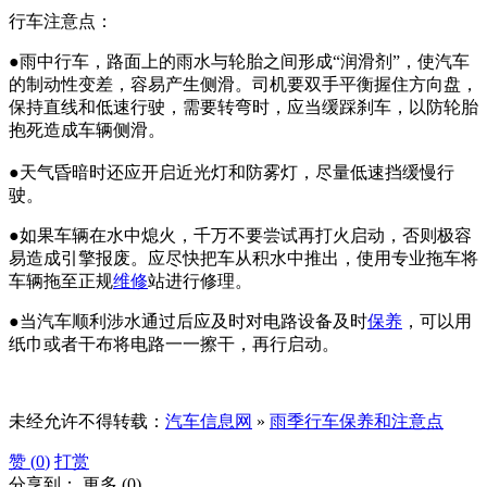
行车注意点：
●雨中行车，路面上的雨水与轮胎之间形成“润滑剂”，使汽车
的制动性变差，容易产生侧滑。司机要双手平衡握住方向盘，
保持直线和低速行驶，需要转弯时，应当缓踩刹车，以防轮胎
抱死造成车辆侧滑。
●天气昏暗时还应开启近光灯和防雾灯，尽量低速挡缓慢行
驶。
●如果车辆在水中熄火，千万不要尝试再打火启动，否则极容
易造成引擎报废。应尽快把车从积水中推出，使用专业拖车将
车辆拖至正规
维修
站进行修理。
●当汽车顺利涉水通过后应及时对电路设备及时
保养
，可以用
纸巾或者干布将电路一一擦干，再行启动。
未经允许不得转载：
汽车信息网
»
雨季行车保养和注意点
赞 (
0
)
打赏
分享到：
更多
(
0
)