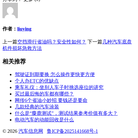
作者：
liuying
上一篇
空挡滑行省油吗？安全性如何？
下一篇
几种汽车底盘
机件损坏急救方法
相关推荐
驾驶证到期要换 怎么操作更快更方便
个人办ETC的优缺点
乘车礼仪：坐别人车子时挑选座位的讲究
买过最后悔的车都有哪些？
网传6个省油小妙招 要钱还是要命
几款经典的汽车涂装
什么是“麋鹿测试”，测试结果参考价值有多大？
电动汽车的动能回收是什么
© 2026
汽车信息网
鲁ICP备2025141668号-1