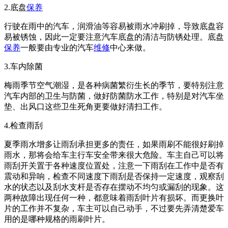
2.底盘
保养
行驶在雨中的汽车，润滑油等容易被雨水冲刷掉，导致底盘容
易被锈蚀，因此一定要注意汽车底盘的清洁与防锈处理。底盘
保养
一般要由专业的汽车
维修
中心来做。
3.车内除菌
梅雨季节空气潮湿，是各种病菌繁衍生长的季节，要特别注意
汽车内部的卫生与防菌，做好防菌防水工作，特别是对汽车坐
垫、出风口这些卫生死角更要做好清扫工作。
4.检查雨刮
夏季雨水增多让雨刮承担更多的责任，如果雨刷不能很好刷掉
雨水，那将会给车主行车安全带来很大危险。车主自己可以将
雨刮开关置于各种速度位置处，注意一下雨刮在工作中是否有
震动和异响，检查不同速度下雨刮是否保持一定速度，观察刮
水的状态以及刮水支杆是否存在摆动不均匀或漏刮的现象。这
两种故障出现任何一种，都意味着雨刮叶片有损坏。而更换叶
片的工作并不复杂，车主可以自己动手，不过要先弄清楚爱车
用的是哪种规格的雨刷叶片。