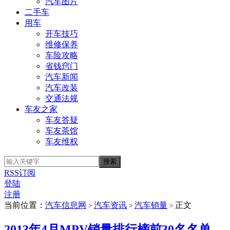
汽车图片
二手车
用车
开车技巧
维修保养
车险攻略
省钱窍门
汽车新闻
汽车改装
交通法规
车友之家
车友答疑
车友茶馆
车友维权
RSS订阅
登陆
注册
当前位置：
汽车信息网
汽车资讯
汽车销量
正文
>
>
>
2013年4月MPV销量排行榜前30名名单