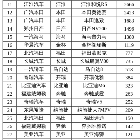
江淮汽车
江淮
江淮和悦RS
11
2666
广汽本田
本田
本田奥德赛
12
2423
广汽丰田
丰田
丰田逸致
13
1683
郑州日产
日产
日产NV200
14
1496
一汽海马
海马
海马普力马
15
1380
华晨汽车
金杯
金杯阁瑞斯
16
1119
北汽福田
福田
福田蒙派克
17
777
长城汽车
长城
长城腾翼V80
18
735
一汽轿车
马自达
马自达8
19
518
奇瑞汽车
开瑞
开瑞优雅
20
384
比亚迪汽车
比亚迪
比亚迪M6
21
323
福建戴姆勒
奔驰
奔驰威霆
22
263
奇瑞汽车
奇瑞
奇瑞V5
23
252
东风裕隆
纳智捷
纳智捷大7MPV
24
209
北汽福田
福田
福田迷迪
25
150
福建戴姆勒
奔驰
奔驰唯雅诺
26
142
美亚汽车
美亚
美亚海狮
27
121