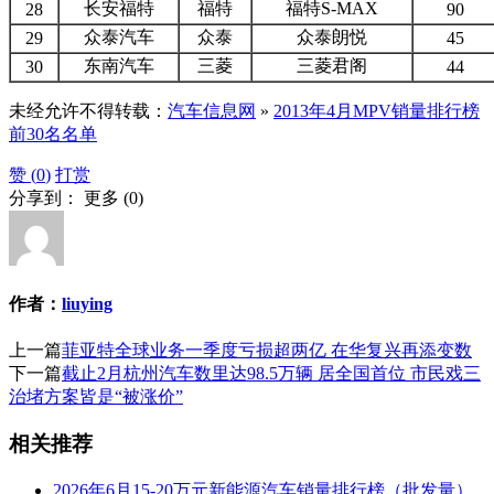
长安福特
福特
福特S-MAX
28
90
众泰汽车
众泰
众泰朗悦
29
45
东南汽车
三菱
三菱君阁
30
44
未经允许不得转载：
汽车信息网
»
2013年4月MPV销量排行榜
前30名名单
赞 (
0
)
打赏
分享到：
更多
(
0
)
作者：
liuying
上一篇
菲亚特全球业务一季度亏损超两亿 在华复兴再添变数
下一篇
截止2月杭州汽车数里达98.5万辆 居全国首位 市民戏三
治堵方案皆是“被涨价”
相关推荐
2026年6月15-20万元新能源汽车销量排行榜（批发量）