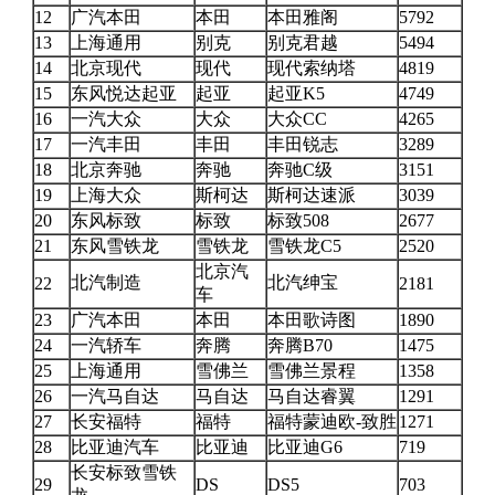
12
广汽本田
本田
本田雅阁
5792
13
上海通用
别克
别克君越
5494
14
北京现代
现代
现代索纳塔
4819
15
东风悦达起亚
起亚
起亚K5
4749
16
一汽大众
大众
大众CC
4265
17
一汽丰田
丰田
丰田锐志
3289
18
北京奔驰
奔驰
奔驰C级
3151
19
上海大众
斯柯达
斯柯达速派
3039
20
东风标致
标致
标致508
2677
21
东风雪铁龙
雪铁龙
雪铁龙C5
2520
北京汽
北汽制造
北汽绅宝
22
2181
车
23
广汽本田
本田
本田歌诗图
1890
24
一汽轿车
奔腾
奔腾B70
1475
25
上海通用
雪佛兰
雪佛兰景程
1358
26
一汽马自达
马自达
马自达睿翼
1291
27
长安福特
福特
福特蒙迪欧-致胜
1271
28
比亚迪汽车
比亚迪
比亚迪G6
719
长安标致雪铁
29
DS
DS5
703