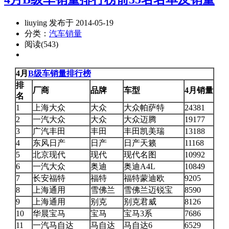
liuying 发布于 2014-05-19
分类：
汽车销量
阅读(543)
4月
B级车销量排行榜
排
厂商
品牌
车型
4月销量
名
1
上海大众
大众
大众帕萨特
24381
2
一汽大众
大众
大众迈腾
19177
3
广汽丰田
丰田
丰田凯美瑞
13188
4
东风日产
日产
日产天籁
11168
5
北京现代
现代
现代名图
10992
6
一汽大众
奥迪
奥迪A4L
10849
7
长安福特
福特
福特蒙迪欧
9205
8
上海通用
雪佛兰
雪佛兰迈锐宝
8590
9
上海通用
别克
别克君威
8126
10
华晨宝马
宝马
宝马3系
7686
11
一汽马自达
马自达
马自达6
6529