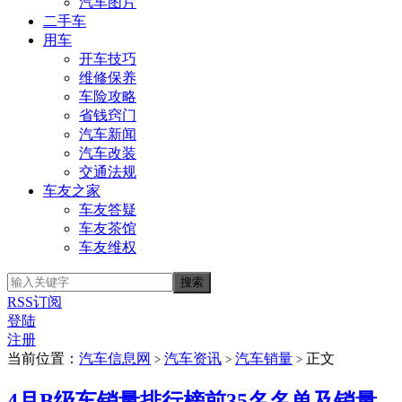
汽车图片
二手车
用车
开车技巧
维修保养
车险攻略
省钱窍门
汽车新闻
汽车改装
交通法规
车友之家
车友答疑
车友茶馆
车友维权
RSS订阅
登陆
注册
当前位置：
汽车信息网
汽车资讯
汽车销量
正文
>
>
>
4月B级车销量排行榜前35名名单及销量