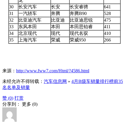
龙
30
长安汽车
长安
长安睿骋
641
31
一汽轿车
奔腾
奔腾B90
528
32
比亚迪汽车
比亚迪
比亚迪思锐
475
33
东风本田
本田
本田思铂睿
411
34
北京现代
现代
现代名驭
410
35
上海汽车
荣威
荣威950
266
来源：
http://www.fww7.com/Html/?4586.html
未经允许不得转载：
汽车信息网
»
4月B级车销量排行榜前35
名名单及销量
赞 (
0
)
打赏
分享到：
更多
(
0
)