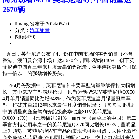
2670辆
liuying 发布于 2014-05-10
分类：
汽车销量
阅读(479)
近日，英菲尼迪公布了4月份在中国市场的零售销量（不含
香港、澳门及台湾市场）达2,670台，同比劲增149%，创下英
菲尼迪中国近三年来月度最高销售纪录，今年连续第四个月保
持一倍以上的强劲增长势头。
在4月份数据中，英菲尼迪各主要车型销量继续保持大幅增
长。其中SUV车型表现抢眼，风尚运动型SUV英菲尼迪QX50
4月单月销量同比劲增348%，作为英菲尼迪当月销量冠军车
型，打破其自2012年以来最佳月度销量纪录；《爸爸去哪儿》
中的明星家庭座驾商务舱级豪华七座SUV英菲尼迪
QX60（JX）同比增幅达391%；而作为《舌尖上的中国》第二
季官方指定用车之一的英菲尼迪QX70同比增长182%，呈明显
上升趋势；英菲尼迪轿车产品的表现也可圈可点，人性化豪华
商务座驾英菲尼迪Q70L同比增幅达142%，交出2012年以来该