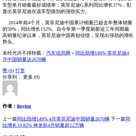
车型单月销量最好成绩单；英菲尼迪G系列同比增长37%，彰
显出英菲尼迪在该车型级别的强劲实力。
2014年前4个月，英菲尼迪中国累计销量已超去年整体销量
的50%，同比增长152%。自今年第一季度刷新近三年同期最
高销量纪录以来，英菲尼迪中国再创佳绩，呈现出强劲的增长
势头。
未经允许不得转载：
汽车信息网
»
同比劲增149% 英菲尼迪4
月中国销量达2670辆
赞 (
0
)
打赏
分享到：
更多
(
0
)
作者：
liuying
上一篇
同比劲增149% 4月英菲尼迪中国销量2670辆
下一篇
同
比增长19.82% 神龙前4月销量超22万辆