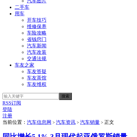
汽车图片
二手车
用车
开车技巧
维修保养
车险攻略
省钱窍门
汽车新闻
汽车改装
交通法规
车友之家
车友答疑
车友茶馆
车友维权
RSS订阅
登陆
注册
当前位置：
汽车信息网
汽车资讯
汽车销量
正文
>
>
>
同比增长5.1% 3月现代起亚俄罗斯销量