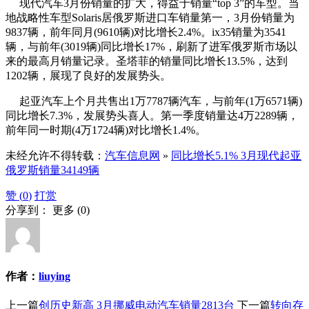
现代汽车3月份销量的扩大，得益于销量“top 3”的车型。当
地战略性车型Solaris居俄罗斯进口车销量第一，3月份销量为
9837辆，前年同月(9610辆)对比增长2.4%。ix35销量为3541
辆，与前年(3019辆)同比增长17%，刷新了进军俄罗斯市场以
来的最高月销量记录。圣塔菲的销量同比增长13.5%，达到
1202辆，展现了良好的发展势头。
起亚汽车上个月共售出1万7787辆汽车，与前年(1万6571辆)
同比增长7.3%，发展势头喜人。第一季度销量达4万2289辆，
前年同一时期(4万1724辆)对比增长1.4%。
未经允许不得转载：
汽车信息网
»
同比增长5.1% 3月现代起亚
俄罗斯销量34149辆
赞 (
0
)
打赏
分享到：
更多
(
0
)
作者：
liuying
上一篇
创历史新高 3月挪威电动汽车销量2813台
下一篇
转向存