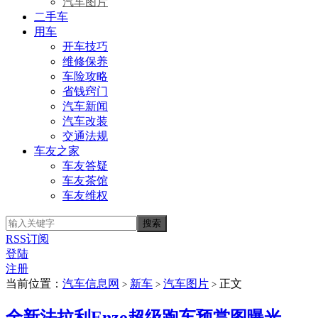
汽车图片
二手车
用车
开车技巧
维修保养
车险攻略
省钱窍门
汽车新闻
汽车改装
交通法规
车友之家
车友答疑
车友茶馆
车友维权
RSS订阅
登陆
注册
当前位置：
汽车信息网
新车
汽车图片
正文
>
>
>
全新法拉利Enzo超级跑车预赏图曝光