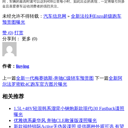
间，车辆的最高时速可以达到408公里每小时。如此出众的表现，一定将吸引到多
金且喜爱赛车运动消费者的强烈关注。
未经允许不得转载：
汽车信息网
»
全新法拉利Enzo超级跑车
预赏图曝光
赞 (
0
)
打赏
分享到：
更多
(
0
)
作者：
liuying
上一篇
全新一代梅赛德斯-奔驰C级轿车预赏图
下一篇
全新阿
尔法罗密欧4C跑车官方图片曝光
相关推荐
1.5L+48V轻混韩系溜背小钢炮新款现代i30 Fastback谍照
曝光
优雅德系豪华风 奔驰CLE敞篷版谍照曝光
新款福特锐际Active无伪装谍照 提供两种外观可选 有望