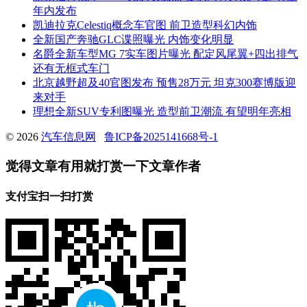
年内发布
凯迪拉克Celestiq概念车官图 前卫造型科幻内饰
全新国产奔驰GLC谍照曝光 内饰变化明显
名爵全新车型MG 7实车图片曝光 配定风尾翼+四出排气
还有无框式车门
北京越野超及40官图发布 预售28万元 坦克300赛博版迎
来对手
理想全新SUV专利图曝光 造型前卫潮流 有望明年亮相
© 2026
汽车信息网
鲁ICP备2025141668号-1
觉得文章有用就打赏一下文章作者
支付宝扫一扫打赏