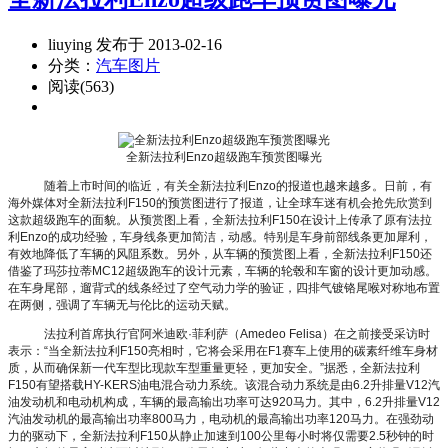
liuying 发布于 2013-02-16
分类：
汽车图片
阅读(563)
全新法拉利Enzo超级跑车预赏图曝光
随着上市时间的临近，有关全新法拉利Enzo的报道也越来越多。日前，有
海外媒体对全新法拉利F150的预赏图进行了报道，让全球车迷有机会抢先欣赏到
这款超级跑车的面貌。从预赏图上看，全新法拉利F150在设计上传承了原有法拉
利Enzo的成功经验，车身线条更加简洁，动感。特别是车身前部线条更加犀利，
有效地降低了车辆的风阻系数。另外，从车辆的预赏图上看，全新法拉利F150还
借鉴了玛莎拉蒂MC12超级跑车的设计元素，车辆的轮毂和车窗的设计更加动感。
在车身尾部，遛背式的线条经过了空气动力学的验证，四排气镀铬尾喉对称地布置
在两侧，强调了车辆无与伦比的运动天赋。
法拉利首席执行官阿米迪欧·菲利萨（Amedeo Felisa）在之前接受采访时
表示：“当全新法拉利F150亮相时，它将会采用在F1赛车上使用的碳素纤维车身材
质，从而确保新一代车型比现款车型重量更轻，更加安全。”据悉，全新法拉利
F150有望搭载HY-KERS油电混合动力系统。该混合动力系统是由6.2升排量V12汽
油发动机和电动机构成，车辆的最高输出功率可达920马力。其中，6.2升排量V12
汽油发动机的最高输出功率800马力，电动机的最高输出功率120马力。在强劲动
力的驱动下，全新法拉利F150从静止加速到100公里每小时将仅需要2.5秒钟的时