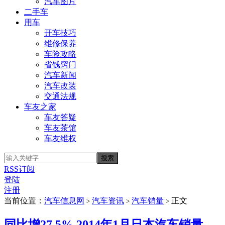
汽车图片
二手车
用车
开车技巧
维修保养
车险攻略
省钱窍门
汽车新闻
汽车改装
交通法规
车友之家
车友答疑
车友茶馆
车友维权
RSS订阅
登陆
注册
当前位置：
汽车信息网
汽车资讯
汽车销量
正文
>
>
>
同比增27.5% 2014年1月日本汽车销量