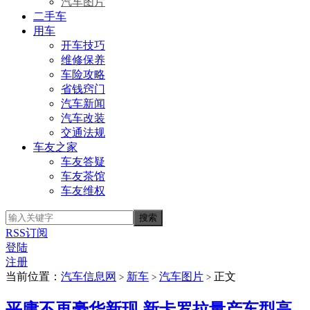
汽车图片
二手车
用车
开车技巧
维修保养
车险攻略
省钱窍门
汽车新闻
汽车改装
交通法规
车友之家
车友答疑
车友茶馆
车友维权
RSS订阅
登陆
注册
当前位置：
汽车信息网
新车
汽车图片
正文
>
>
>
平庸不再豪华新现 新卡罗拉量产车型高