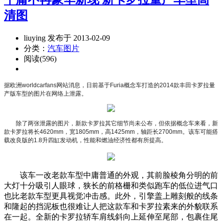
清图
liuying 发布于 2013-02-09
分类：
汽车图片
阅读(596)
据欧洲worldcarfans网站消息，日前基于Furia概念车打造的2014款丰田卡罗拉量
产版车型的图片在网络上泄露。
除了两张泄露的图片，新款卡罗拉其它细节尚未公布，但依据概念车来看，新
款卡罗拉将长4620mm，宽1805mm，高1425mm，轴距长2700mm。该车可能搭
载改良版的1.8升四缸发动机，性能和燃油经济性都有所提高。
该车一改老款车型中庸普通的外观，其前脸棱角分明的前
大灯十分吸引人眼球，狭长的前格栅和类似跑车的低位进气口
也比老款车型更具视觉冲击感。此外，引擎盖上雕刻般的线条
和隆起的挡泥板也很难让人把这款车和卡罗拉素来的外貌联系
在一起。全新的卡罗拉轿车肩线斜向上延伸至尾部，包裹住尾