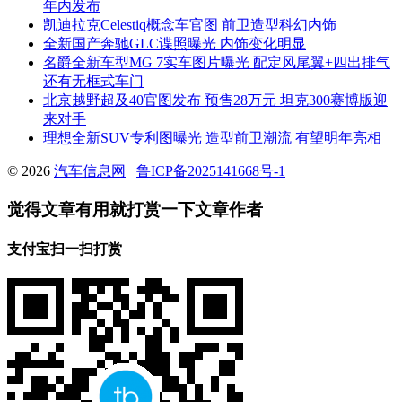
年内发布
凯迪拉克Celestiq概念车官图 前卫造型科幻内饰
全新国产奔驰GLC谍照曝光 内饰变化明显
名爵全新车型MG 7实车图片曝光 配定风尾翼+四出排气
还有无框式车门
北京越野超及40官图发布 预售28万元 坦克300赛博版迎
来对手
理想全新SUV专利图曝光 造型前卫潮流 有望明年亮相
© 2026
汽车信息网
鲁ICP备2025141668号-1
觉得文章有用就打赏一下文章作者
支付宝扫一扫打赏