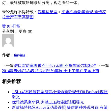
灯，最终被镀铬饰条所分离，观之浑然一体。
未经允许不得转载：
汽车信息网
»
平庸不再豪华新现 新卡罗
拉量产车型高清图
赞 (
0
)
打赏
分享到：
更多
(
0
)
作者：
liuying
上一篇
进口雷诺车将被召回6万余辆 不符国家强制标准
下一篇
2014款奔驰CLA45 将亮相纽约车展 于下半年在美国上市
相关推荐
1.5L+48V轻混韩系溜背小钢炮新款现代i30 Fastback谍照
曝光
优雅德系豪华风 奔驰CLE敞篷版谍照曝光
新款福特锐际Active无伪装谍照 提供两种外观可选 有望