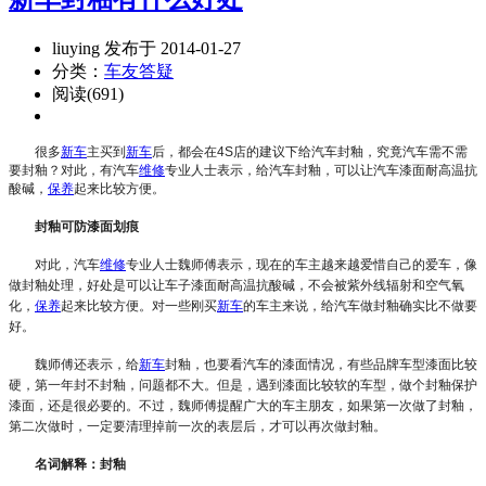
liuying 发布于 2014-01-27
分类：
车友答疑
阅读(691)
很多
新车
主买到
新车
后，都会在4S店的建议下给汽车封釉，究竟汽车需不需
要封釉？对此，有汽车
维修
专业人士表示，给汽车封釉，可以让汽车漆面耐高温抗
酸碱，
保养
起来比较方便。
封釉可防漆面划痕
对此，汽车
维修
专业人士魏师傅表示，现在的车主越来越爱惜自己的爱车，像
做封釉处理，好处是可以让车子漆面耐高温抗酸碱，不会被紫外线辐射和空气氧
化，
保养
起来比较方便。对一些刚买
新车
的车主来说，给汽车做封釉确实比不做要
好。
魏师傅还表示，给
新车
封釉，也要看汽车的漆面情况，有些品牌车型漆面比较
硬，第一年封不封釉，问题都不大。但是，遇到漆面比较软的车型，做个封釉保护
漆面，还是很必要的。不过，魏师傅提醒广大的车主朋友，如果第一次做了封釉，
第二次做时，一定要清理掉前一次的表层后，才可以再次做封釉。
名词解释：封釉