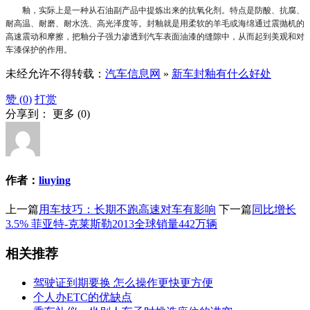
釉，实际上是一种从石油副产品中提炼出来的抗氧化剂。特点是防酸、抗腐、
耐高温、耐磨、耐水洗、高光泽度等。封釉就是用柔软的羊毛或海绵通过震抛机的
高速震动和摩擦，把釉分子强力渗透到汽车表面油漆的缝隙中，从而起到美观和对
车漆保护的作用。
未经允许不得转载：
汽车信息网
»
新车封釉有什么好处
赞 (
0
)
打赏
分享到：
更多
(
0
)
作者：
liuying
上一篇
用车技巧：长期不跑高速对车有影响
下一篇
同比增长
3.5% 菲亚特-克莱斯勒2013全球销量442万辆
相关推荐
驾驶证到期要换 怎么操作更快更方便
个人办ETC的优缺点