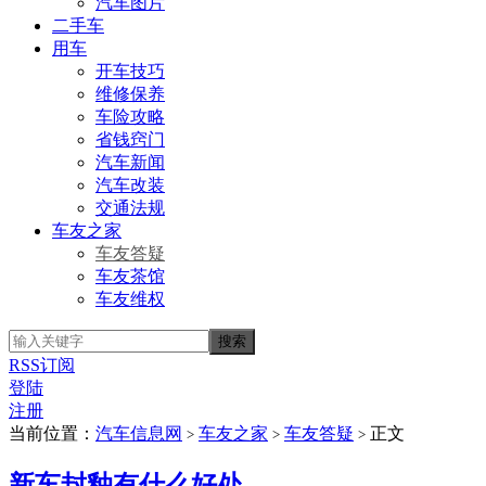
汽车图片
二手车
用车
开车技巧
维修保养
车险攻略
省钱窍门
汽车新闻
汽车改装
交通法规
车友之家
车友答疑
车友茶馆
车友维权
RSS订阅
登陆
注册
当前位置：
汽车信息网
车友之家
车友答疑
正文
>
>
>
新车封釉有什么好处