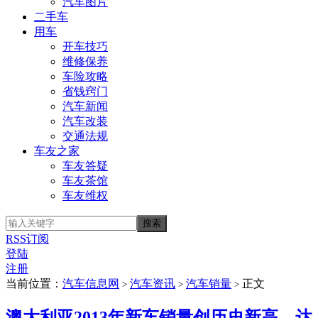
汽车图片
二手车
用车
开车技巧
维修保养
车险攻略
省钱窍门
汽车新闻
汽车改装
交通法规
车友之家
车友答疑
车友茶馆
车友维权
RSS订阅
登陆
注册
当前位置：
汽车信息网
汽车资讯
汽车销量
正文
>
>
>
澳大利亚2013年新车销量创历史新高 达