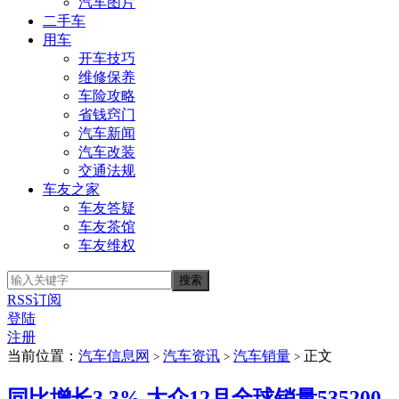
汽车图片
二手车
用车
开车技巧
维修保养
车险攻略
省钱窍门
汽车新闻
汽车改装
交通法规
车友之家
车友答疑
车友茶馆
车友维权
RSS订阅
登陆
注册
当前位置：
汽车信息网
汽车资讯
汽车销量
正文
>
>
>
同比增长3.3% 大众12月全球销量535200