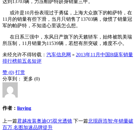
达到13703辆，力压帕萨特跻身销量三甲。
或许是10月份表现过于勇猛，上海大众旗下的帕萨特，在
11月的销量有些下滑，当月只销售了13703辆，做惯了销量冠
军的帕萨特，不知道心里该怎么想。
在日系三强中，东风日产旗下的天籁轿车，始终被凯美瑞
所压制，11月销量为11539辆，若想有所突破，难度不小。
未经允许不得转载：
汽车信息网
»
2013年11月中国B级车销量
排行榜前五名短评
赞 (
0
)
打赏
分享到：
更多
(
0
)
作者：
liuying
上一篇
君越改装奥迪Q5双光透镜
下一篇
北现薛浩智:年销量破
百万 名图加速品牌提升