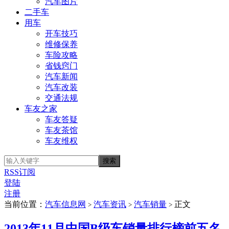
汽车图片
二手车
用车
开车技巧
维修保养
车险攻略
省钱窍门
汽车新闻
汽车改装
交通法规
车友之家
车友答疑
车友茶馆
车友维权
RSS订阅
登陆
注册
当前位置：
汽车信息网
汽车资讯
汽车销量
正文
>
>
>
2013年11月中国B级车销量排行榜前五名