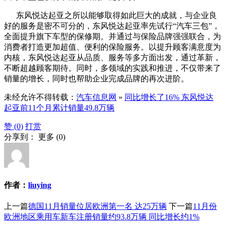
东风悦达起亚之所以能够取得如此巨大的成就，与企业良
好的服务是密不可分的，东风悦达起亚率先试行“汽车三包”，
全面提升旗下车型的保修期。并通过与保险品牌强强联合，为
消费者打造更加超值、便利的保险服务。以提升顾客满意度为
内核，东风悦达起亚从品质、服务等多方面出发，通过革新，
不断超越顾客期待。同时，多领域的实践和推进，不仅带来了
销量的增长，同时也帮助企业完成品牌的再次进阶。
未经允许不得转载：
汽车信息网
»
同比增长了16% 东风悦达
起亚前11个月累计销量49.8万辆
赞 (
0
)
打赏
分享到：
更多
(
0
)
作者：
liuying
上一篇
德国11月销量位居欧洲第一名 达25万辆
下一篇
11月份
欧洲地区乘用车新车注册销量约93.8万辆 同比增长约1%