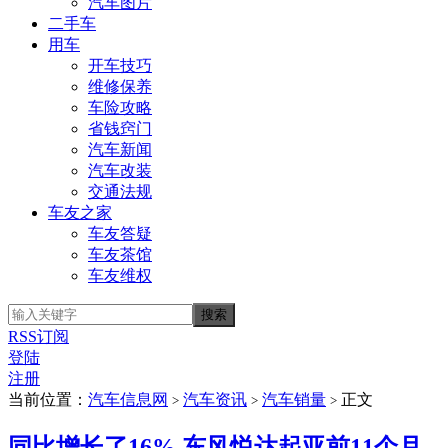
汽车图片
二手车
用车
开车技巧
维修保养
车险攻略
省钱窍门
汽车新闻
汽车改装
交通法规
车友之家
车友答疑
车友茶馆
车友维权
RSS订阅
登陆
注册
当前位置：
汽车信息网
汽车资讯
汽车销量
正文
>
>
>
同比增长了16% 东风悦达起亚前11个月