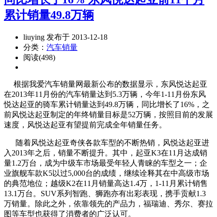
累计销量49.8万辆
liuying 发布于 2013-12-18
分类：
汽车销量
阅读(498)
根据我爱汽车销量网最新公布的数据显示，东风悦达起亚
在2013年11月份的汽车销量达到5.3万辆，今年1-11月份东风
悦达起亚的骑车累计销量达到49.8万辆，同比增长了16%，之
前风悦达起亚制定的年终销量目标是52万辆，按照目前的发展
速度，风悦达起亚有望提前完成全年销量任务。
随着风悦达起亚奇侠各款车型的不断热销，风悦达起亚进
入2013年之后，销量不断提升。其中，起亚K3在11月达成销
量1.2万台，成为中级车市场最受年轻人青睐的车型之一；企
业旗舰车款K5以过5,000台的成绩，继续诠释其在中高级市场
的典范地位；越级K2在11月销量高达1.4万，1-11月累计销售
13.1万台。SUV系列智跑、狮跑亦有出彩表现，携手贡献1.3
万销量。除此之外，依靠领先的产品力，福瑞迪、秀尔、赛拉
图等车型也获得了消费者的广泛认可。