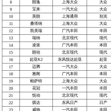
朗逸
上海大众
大众
8
宝来
一汽大众
大众
9
英朗
上海通用
别克
10
桑塔纳
上海大众
大众
11
凯美瑞
广汽丰田
丰田
12
瑞纳
北京现代
现代
13
凌派
广汽本田
本田
14
朗动
北京现代
现代
15
起亚K2
东风悦达起亚
起亚
16
迈腾
一汽大众
大众
17
雅阁
广汽本田
本田
18
帕萨特
上海大众
大众
19
花冠
一汽丰田
丰田
20
悦动
北京现代
现代
21
骐达
东风日产
日产
22
威驰
一汽丰田
丰田
23