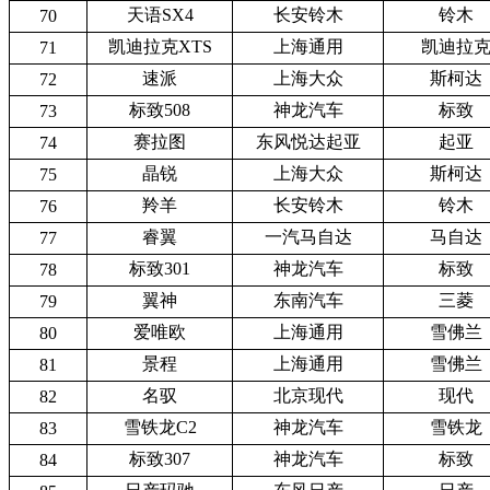
天语SX4
长安铃木
铃木
70
凯迪拉克XTS
上海通用
凯迪拉
71
速派
上海大众
斯柯达
72
标致508
神龙汽车
标致
73
赛拉图
东风悦达起亚
起亚
74
晶锐
上海大众
斯柯达
75
羚羊
长安铃木
铃木
76
睿翼
一汽马自达
马自达
77
标致301
神龙汽车
标致
78
翼神
东南汽车
三菱
79
爱唯欧
上海通用
雪佛兰
80
景程
上海通用
雪佛兰
81
名驭
北京现代
现代
82
雪铁龙C2
神龙汽车
雪铁龙
83
标致307
神龙汽车
标致
84