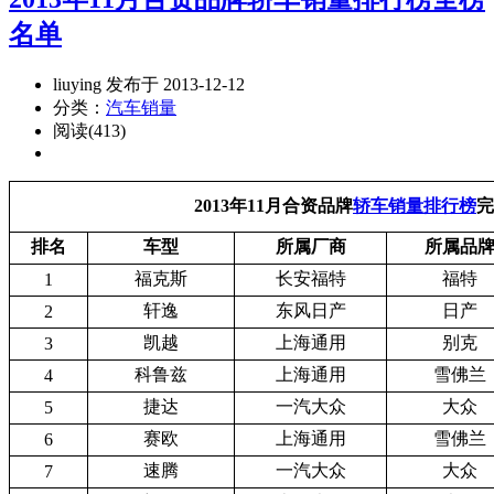
名单
liuying 发布于 2013-12-12
分类：
汽车销量
阅读(413)
2013年11月合资品牌
轿车销量排行榜
完
排名
车型
所属厂商
所属品
福克斯
长安福特
福特
1
轩逸
东风日产
日产
2
凯越
上海通用
别克
3
科鲁兹
上海通用
雪佛兰
4
捷达
一汽大众
大众
5
赛欧
上海通用
雪佛兰
6
速腾
一汽大众
大众
7