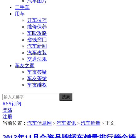
汽车图片
二手车
用车
开车技巧
维修保养
车险攻略
省钱窍门
汽车新闻
汽车改装
交通法规
车友之家
车友答疑
车友茶馆
车友维权
RSS订阅
登陆
注册
当前位置：
汽车信息网
汽车资讯
汽车销量
正文
>
>
>
2013年11月合资品牌轿车销量排行榜全榜