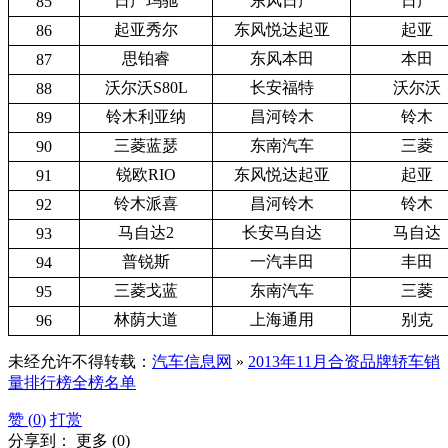
日产玛驰
东风日产
日产
85
起亚秀尔
东风悦达起亚
起亚
86
思铂睿
东风本田
本田
87
沃尔沃S80L
长安福特
沃尔沃
88
铃木利亚纳
昌河铃木
铃木
89
三菱蓝瑟
东南汽车
三菱
90
锐欧RIO
东风悦达起亚
起亚
91
铃木派喜
昌河铃木
铃木
92
马自达2
长安马自达
马自达
93
普锐斯
一汽丰田
丰田
94
三菱戈蓝
东南汽车
三菱
95
林荫大道
上海通用
别克
96
未经允许不得转载：
汽车信息网
»
2013年11月合资品牌轿车销
量排行榜全榜名单
赞 (
0
)
打赏
分享到：
更多
(
0
)