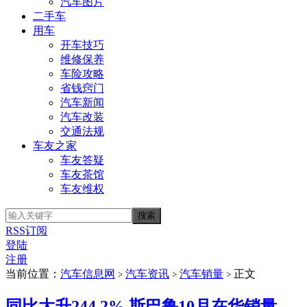
汽车图片
二手车
用车
开车技巧
维修保养
车险攻略
省钱窍门
汽车新闻
汽车改装
交通法规
车友之家
车友答疑
车友茶馆
车友维权
RSS订阅
登陆
注册
当前位置：
汽车信息网
汽车资讯
汽车销量
正文
>
>
>
同比大升244.2% 斯巴鲁10月在华销量