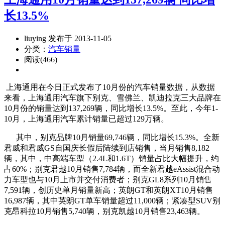
长13.5%
liuying 发布于 2013-11-05
分类：
汽车销量
阅读(466)
上海通用在今日正式发布了10月份的汽车销量数据，从数据
来看，上海通用汽车旗下别克、雪佛兰、凯迪拉克三大品牌在
10月份的销量达到137,269辆，同比增长13.5%。至此，今年1-
10月，上海通用汽车累计销量已超过129万辆。
其中，别克品牌10月销量69,746辆，同比增长15.3%。全新
君威和君威GS自国庆长假后陆续到店销售，当月销售8,182
辆，其中，中高端车型（2.4L和1.6T）销量占比大幅提升，约
占60%；别克君越10月销售7,784辆，而全新君越eAssist混合动
力车型也与10月上市并交付消费者；别克GL8系列10月销售
7,591辆，创历史单月销量新高；英朗GT和英朗XT10月销售
16,987辆，其中英朗GT单车销量超过11,000辆；紧凑型SUV别
克昂科拉10月销售5,740辆，别克凯越10月销售23,463辆。