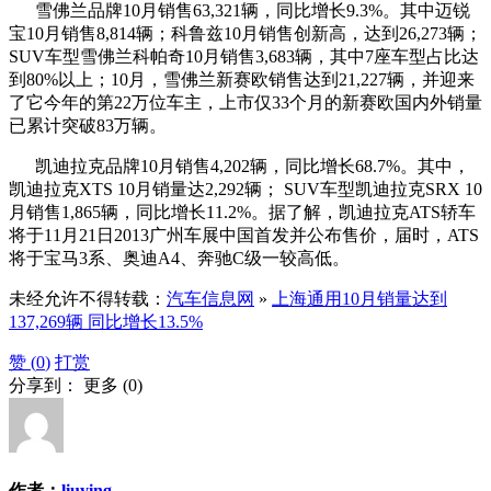
雪佛兰品牌10月销售63,321辆，同比增长9.3%。其中迈锐
宝10月销售8,814辆；科鲁兹10月销售创新高，达到26,273辆；
SUV车型雪佛兰科帕奇10月销售3,683辆，其中7座车型占比达
到80%以上；10月，雪佛兰新赛欧销售达到21,227辆，并迎来
了它今年的第22万位车主，上市仅33个月的新赛欧国内外销量
已累计突破83万辆。
凯迪拉克品牌10月销售4,202辆，同比增长68.7%。其中，
凯迪拉克XTS 10月销量达2,292辆； SUV车型凯迪拉克SRX 10
月销售1,865辆，同比增长11.2%。据了解，凯迪拉克ATS轿车
将于11月21日2013广州车展中国首发并公布售价，届时，ATS
将于宝马3系、奥迪A4、奔驰C级一较高低。
未经允许不得转载：
汽车信息网
»
上海通用10月销量达到
137,269辆 同比增长13.5%
赞 (
0
)
打赏
分享到：
更多
(
0
)
作者：
liuying