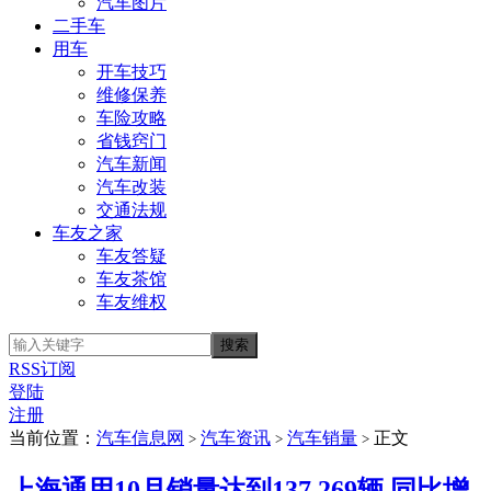
汽车图片
二手车
用车
开车技巧
维修保养
车险攻略
省钱窍门
汽车新闻
汽车改装
交通法规
车友之家
车友答疑
车友茶馆
车友维权
RSS订阅
登陆
注册
当前位置：
汽车信息网
汽车资讯
汽车销量
正文
>
>
>
上海通用10月销量达到137,269辆 同比增