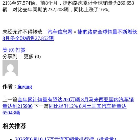
21%至57,574辆。前8个月，捷豹路虎累计全球销量为269,653
辆，对比去年同期的232,208辆，同比上涨了16%。
未经允许不得转载：
汽车信息网
»
捷豹路虎全球销量不断增长
8月份全球销售27,852辆
赞 (
0
)
打赏
分享到：
更多
(
0
)
作者：
liuying
上一篇
全年累计销量有望达200万辆 8月马来西亚国内汽车销
量达到215986
下一篇
同比提升12% 8月土耳其汽车销量达
65043辆
相关推荐
2026年6月10-15万元汽车销量排行榜（批发量）