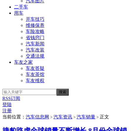
汽车图片
二手车
用车
开车技巧
维修保养
车险攻略
省钱窍门
汽车新闻
汽车改装
交通法规
车友之家
车友答疑
车友茶馆
车友维权
RSS订阅
登陆
注册
当前位置：
汽车信息网
汽车资讯
汽车销量
正文
>
>
>
捷豹路虎全球销量不断增长 8月份全球销