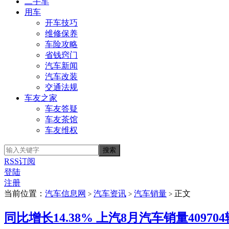
二手车
用车
开车技巧
维修保养
车险攻略
省钱窍门
汽车新闻
汽车改装
交通法规
车友之家
车友答疑
车友茶馆
车友维权
RSS订阅
登陆
注册
当前位置：
汽车信息网
汽车资讯
汽车销量
正文
>
>
>
同比增长14.38% 上汽8月汽车销量409704