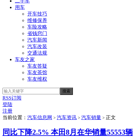
二手车
用车
开车技巧
维修保养
车险攻略
省钱窍门
汽车新闻
汽车改装
交通法规
车友之家
车友答疑
车友茶馆
车友维权
RSS订阅
登陆
注册
当前位置：
汽车信息网
汽车资讯
汽车销量
正文
>
>
>
同比下降2.5% 本田8月在华销量55553辆