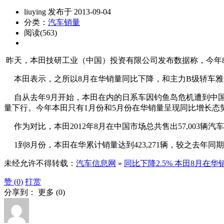
liuying 发布于 2013-09-04
分类：
汽车销量
阅读(563)
昨天，本田技研工业（中国）投资有限公司发布数据称，今年8月本
本田表示，之所以8月在华销量同比下降，和主力B级轿车雅
自从去年9月开始，本田在内的日系车因钓鱼岛危机遭到中国消费
量下行。今年本田只有1月份和5月份在华销量呈现同比增长态
作为对比，本田2012年8月在中国市场总共售出57,003辆汽车，
1到8月份，本田在华累计销量达到423,271辆，较之去年同期的43
未经允许不得转载：
汽车信息网
»
同比下降2.5% 本田8月在华销
赞 (
0
)
打赏
分享到：
更多
(
0
)