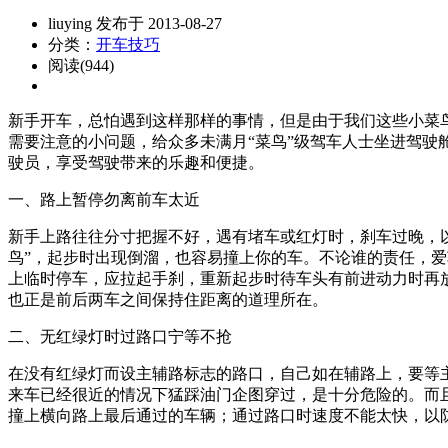
liuying 发布于 2013-08-27
分类：
开车技巧
阅读(944)
新手开车，总怕遇到这样那样的事情，但是由于我们这些小菜
需要注意的小问题，给众多未满月“菜鸟”级驾车人士坐进驾驶
驶员，享受驾驶带来的乐趣和便捷。
一、路上暂停勿离前车太近
新手上路往往分寸把握不好，遇有堵车或红灯时，刹车过晚，
鸟”，起步时出现倒溜，也容易撞上你的车。不论谁的责任，爱
上临时停车，应拉起手刹，重新起步时待车头有前进动力时再
也正是前后两车之间保持住距离的道理所在。
二、无红绿灯时过路口宁等不抢
在没有红绿灯而设主辅路标志的路口，自己如在辅路上，要等
来车已经很近的情况下猛踩油门企图穿过，是十分危险的。而
撞上横向路上最后通过的车辆；通过路口时速度不能太快，以