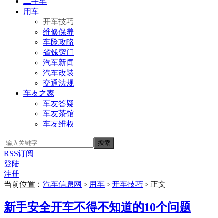
二手车
用车
开车技巧
维修保养
车险攻略
省钱窍门
汽车新闻
汽车改装
交通法规
车友之家
车友答疑
车友茶馆
车友维权
RSS订阅
登陆
注册
当前位置：
汽车信息网
用车
开车技巧
正文
>
>
>
新手安全开车不得不知道的10个问题