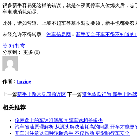
很多新手容易犯这样的错误，就是在夜间停车入位熄火后，忘
车电池消耗殆尽。
此外，诸如弯道、上坡不超车等基本驾驶要领，新手也都要努
未经允许不得转载：
汽车信息网
»
新手安全开车不得不知道的1
赞 (
0
)
打赏
分享到：
更多
(
0
)
作者：
liuying
上一篇
新手上路常见问题误区
下一篇
避免傻瓜行为 新手上路
相关推荐
仪表盘上的车速准吗和实际车速相差多少
汽车省油原理解析 从源头解决油耗高的问题 开车才能更
开车时注意这四种轮胎杀手 不仅伤胎 更影响行车安全