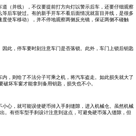
车道（并线），不仅要提前打方向灯以警示后车，还要仔细观察
么等后车驶过。有的新手开车不看后面情况就盲目并线，是很多
速度使车移动），并不停地观察两侧反光镜，保证两侧不碰触
。因此，停车要时刻注意车门是否落锁。此外，车门上锁后钥匙
车内，则给了不法分子可乘之机，将汽车盗走。如此损失就大了
要破坏车窗才能拿到备用钥匙，损失也不小。
不小心，就可能误使硬币掉入手刹缝隙，进入机械仓。虽然机械
取出。有些车型手刹设计注意到这点，可避免硬币落入缝隙，但