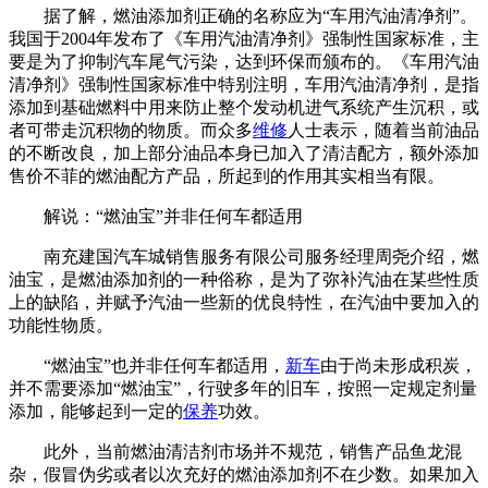
据了解，燃油添加剂正确的名称应为“车用汽油清净剂”。
我国于2004年发布了《车用汽油清净剂》强制性国家标准，主
要是为了抑制汽车尾气污染，达到环保而颁布的。《车用汽油
清净剂》强制性国家标准中特别注明，车用汽油清净剂，是指
添加到基础燃料中用来防止整个发动机进气系统产生沉积，或
者可带走沉积物的物质。而众多
维修
人士表示，随着当前油品
的不断改良，加上部分油品本身已加入了清洁配方，额外添加
售价不菲的燃油配方产品，所起到的作用其实相当有限。
解说：“燃油宝”并非任何车都适用
南充建国汽车城销售服务有限公司服务经理周尧介绍，燃
油宝，是燃油添加剂的一种俗称，是为了弥补汽油在某些性质
上的缺陷，并赋予汽油一些新的优良特性，在汽油中要加入的
功能性物质。
“燃油宝”也并非任何车都适用，
新车
由于尚未形成积炭，
并不需要添加“燃油宝”，行驶多年的旧车，按照一定规定剂量
添加，能够起到一定的
保养
功效。
此外，当前燃油清洁剂市场并不规范，销售产品鱼龙混
杂，假冒伪劣或者以次充好的燃油添加剂不在少数。如果加入