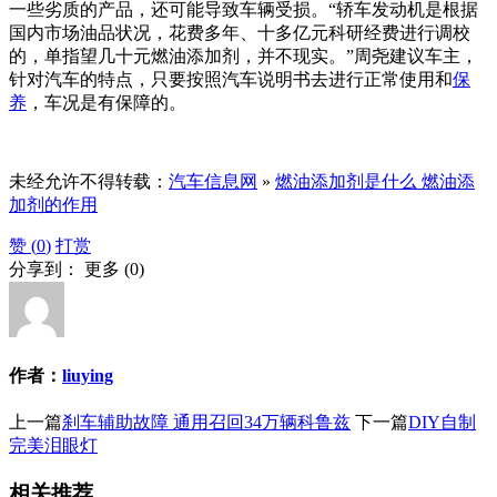
一些劣质的产品，还可能导致车辆受损。“轿车发动机是根据
国内市场油品状况，花费多年、十多亿元科研经费进行调校
的，单指望几十元燃油添加剂，并不现实。”周尧建议车主，
针对汽车的特点，只要按照汽车说明书去进行正常使用和
保
养
，车况是有保障的。
未经允许不得转载：
汽车信息网
»
燃油添加剂是什么 燃油添
加剂的作用
赞 (
0
)
打赏
分享到：
更多
(
0
)
作者：
liuying
上一篇
刹车辅助故障 通用召回34万辆科鲁兹
下一篇
DIY自制
完美泪眼灯
相关推荐