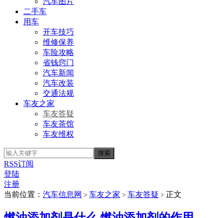
汽车图片
二手车
用车
开车技巧
维修保养
车险攻略
省钱窍门
汽车新闻
汽车改装
交通法规
车友之家
车友答疑
车友茶馆
车友维权
RSS订阅
登陆
注册
当前位置：
汽车信息网
车友之家
车友答疑
正文
>
>
>
燃油添加剂是什么 燃油添加剂的作用